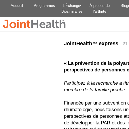
Accueil
Programmes
L'Échange•
À propos de
Blog
Biosimilaires
l'arthrite
JointHealth™ express
21 
« La prévention de la polyar
perspectives de personnes cl
Participez à la recherche à tit
membre de la famille proche
Financée par une subvention 
rhumatologie, nous faisons un
perspectives de personnes at
de développer la PAR et des i