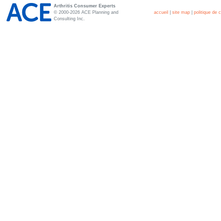
Arthritis Consumer Experts
© 2000-2026 ACE Planning and
accueil
|
site map
|
politique de c
Consulting Inc.