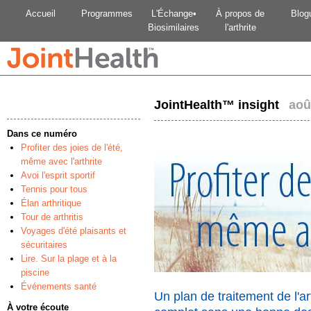
Accueil
Programmes
L'Échange•
À propos de
Blog
Biosimilaires
l'arthrite
JointHealth™ insight
aoû
Dans ce numéro
Profiter des joies de l'été,
même avec l'arthrite
Avoi l'esprit sportif
Tennis pour tous
Élan arthritique
Tour de arthritis
Voyages d'été plaisants et
sécuritaires
Lire. Sur la plage et à la
piscine
Événements santé
Un plan de traitement de l'ar
À votre écoute