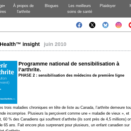
ge•
À propos de
Blogues
Les meilleurs
Plaidoyer
ires
l'arthrite
soins de santé
tHealth™ insight
juin 2010
Programme national de sensibilisation à
l’arthrite.
PHASE 2 : sensibilisation des médecins de première ligne
es trois maladies chroniques en tête de liste au Canada, l’arthrite demeure tou
nde incomprise. Plusieurs la perçoivent comme une « maladie de vieux », et
t, 60 % des Canadiens qui souffrent d’arthrite (ils sont près de 4,5 millions) o
e 65 ans. Fait encore plus surprenant pour plusieurs, un enfant canadien sur
int d’arthrite.