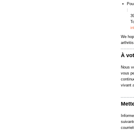
Pou
:
393
Tor
in
We hope
arthrit
À vo
Nous vo
vous pe
continu
vivant a
Mette
Informe
suivant
courrie