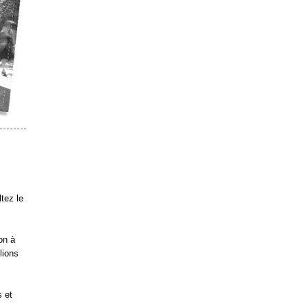
s
ltez le
on à
lions
s et