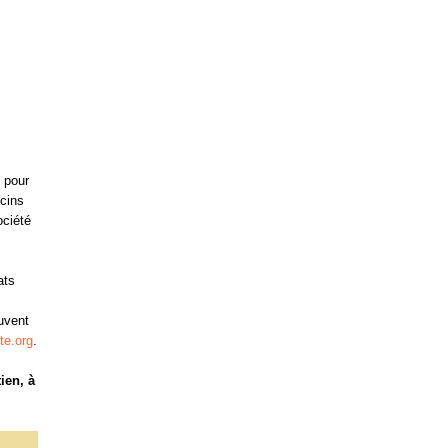
s pour
cins
ociété
ats
euvent
ite.org
.
ien, à