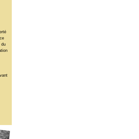
erté
nce
t du
ation
uvant