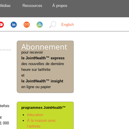
Médias
Ressources
À propos
English
Abonnement
pour recevoir
le JointHealth™ express
des nouvelles de dernière
heure sur larthrite
et
le JointHealth™ insight
en ligne ou papier
tefois
programmes JointHealth™
éducation
nt
À la maison avec
 1 000
l’arthrite