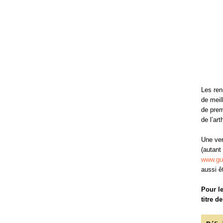
Les ren
de meil
de prem
de l’arth
Une ver
(autant
www.gue
aussi ê
Pour le
titre d