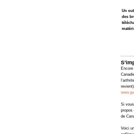
Un out
des br
téléch
matéri
S’im
Encore 
Canadie
l’arthr
revient
www.gue
Si vous
propos 
de Cana
Voici u