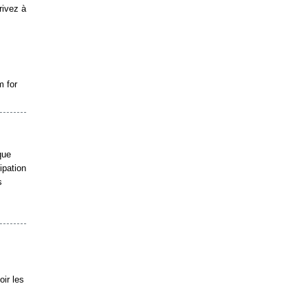
rivez à
m for
que
cipation
s
oir les