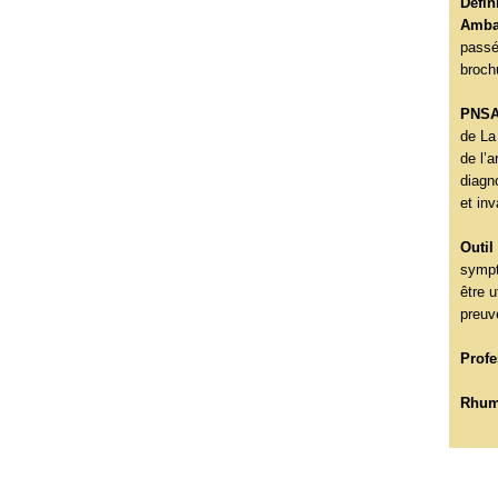
Défin
Amba
passé 
brochu
PNSA
de La 
de l’a
diagn
et inv
Outil
sympt
être u
preuve
Profe
Rhum