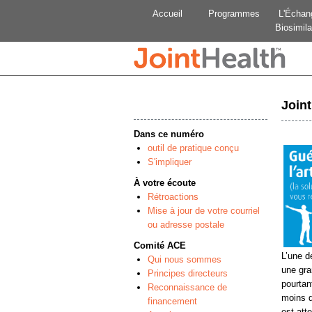
Accueil
Programmes
L'Échan
Biosimila
Join
Dans ce numéro
outil de pratique conçu
S'impliquer
À votre écoute
Rétroactions
Mise à jour de votre courriel
ou adresse postale
Comité ACE
L’une d
Qui nous sommes
une gra
Principes directeurs
pourtan
Reconnaissance de
moins d
financement
est atte