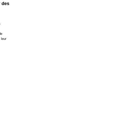
r des
s
de
 leur