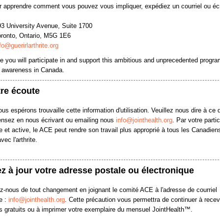
r apprendre comment vous pouvez vous impliquer, expédiez un courriel ou éc
 University Avenue, Suite 1700
onto, Ontario, M5G 1E6
fo@guerirlarthrite.org
 you will participate in and support this ambitious and unprecedented progra
is awareness in Canada.
tre écoute
us espérons trouvaille cette information d'utilisation. Veuillez nous dire à ce 
nsez en nous écrivant ou emailing nous
info@jointhealth.org
. Par votre parti
e et active, le ACE peut rendre son travail plus approprié à tous les Canadien
vec l'arthrite.
z à jour votre adresse postale ou électronique
z-nous de tout changement en joignant le comité ACE à l'adresse de courriel
e :
info@jointhealth.org
. Cette précaution vous permettra de continuer à recev
ls gratuits ou à imprimer votre exemplaire du mensuel JointHealth™.