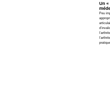
Un « 
méde
Peu imp
appropr
articul
d’inval
l’arthr
l’arthri
pratiqu