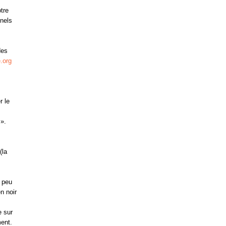
tre
nnels
des
e.org
r le
 ».
(la
n peu
n noir
e sur
ment.