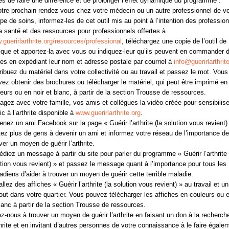
es de faire une différence et de prolonger l’effet dynamique du programme :
tre prochain rendez-vous chez votre médecin ou un autre professionnel de vo
pe de soins, informez-les de cet outil mis au point à l’intention des professio
a santé et des ressources pour professionnels offertes à
guerirlarthrite.org/resources/professional
, téléchargez une copie de l’outil de
ique et apportez-la avec vous ou indiquez-leur qu’ils peuvent en commander 
es en expédiant leur nom et adresse postale par courriel à
info@guerirlarthrit
ribuez du matériel dans votre collectivité ou au travail et passez le mot. Vous
ez obtenir des brochures ou télécharger le matériel, qui peut être imprimé en
eurs ou en noir et blanc, à partir de la section Trousse de ressources.
agez avec votre famille, vos amis et collègues la vidéo créée pour sensibilise
ic à l’arthrite disponible à
www.guerirlarthrite.org
.
nez un ami Facebook sur la page « Guérir l’arthrite (la solution vous revient)
tez plus de gens à devenir un ami et informez votre réseau de l’importance de
ver un moyen de guérir l’arthrite.
diez un message à partir du site pour parler du programme « Guérir l’arthrite 
tion vous revient) » et passez le message quant à l’importance pour tous les
diens d’aider à trouver un moyen de guérir cette terrible maladie.
allez des affiches « Guérir l’arthrite (la solution vous revient) » au travail et u
out dans votre quartier. Vous pouvez télécharger les affiches en couleurs ou e
lanc à partir de la section Trousse de ressources.
z-nous à trouver un moyen de guérir l’arthrite en faisant un don à la recherch
thrite et en invitant d’autres personnes de votre connaissance à le faire égale