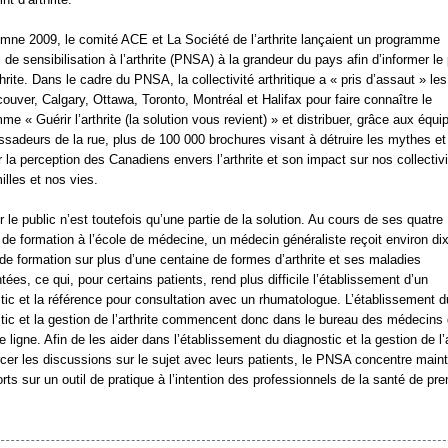
omne 2009, le comité ACE et La Société de l’arthrite lançaient un programme
l de sensibilisation à l’arthrite (PNSA) à la grandeur du pays afin d’informer le 
thrite. Dans le cadre du PNSA, la collectivité arthritique a « pris d’assaut » le
ouver, Calgary, Ottawa, Toronto, Montréal et Halifax pour faire connaître le
me « Guérir l’arthrite (la solution vous revient) » et distribuer, grâce aux équi
sadeurs de la rue, plus de 100 000 brochures visant à détruire les mythes et
r la perception des Canadiens envers l’arthrite et son impact sur nos collectivi
illes et nos vies.
r le public n’est toutefois qu’une partie de la solution. Au cours de ses quatre
de formation à l’école de médecine, un médecin généraliste reçoit environ di
de formation sur plus d’une centaine de formes d’arthrite et ses maladies
tées, ce qui, pour certains patients, rend plus difficile l’établissement d’un
tic et la référence pour consultation avec un rhumatologue. L’établissement d
tic et la gestion de l’arthrite commencent donc dans le bureau des médecins
e ligne. Afin de les aider dans l’établissement du diagnostic et la gestion de l’a
cer les discussions sur le sujet avec leurs patients, le PNSA concentre main
orts sur un outil de pratique à l’intention des professionnels de la santé de pr