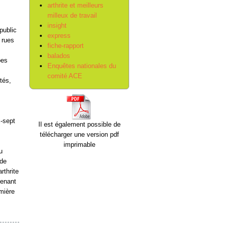
arthrite et meilleurs
milleux de travail
insight
public
express
s rues
fiche-rapport
balados
pes
Enquêtes nationales du
comité ACE
tés,
x-sept
Il est également possible de
télécharger une version pdf
imprimable
u
 de
rthrite
tenant
emière