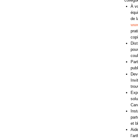
collègu
À vo
équi
de l
www.
prat
copi
Dist
pouv
coul
Part
publ
Deve
Invi
trou
Expé
solu
Cana
Inst
part
et b
Aide
l’ar