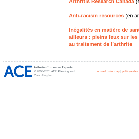
Arthritis Research Canada
(
Anti-racism resources
(en an
Inégalités en matière de san
ailleurs : pleins feux sur le
au traitement de l’arthrite
Arthritis Consumer Experts
© 2000-2026 ACE Planning and
accueil
|
site map
|
politique de c
Consulting Inc.