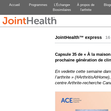
Accueil
Programmes
L'Échange•
À propos de
Blog
Biosimilaires
l'arthrite
JointHealth™ express
16 
Capsule 35 de « À la maison a
prochaine génération de cli
En vedette cette semaine dan
l’arthrite » (#ArthritisAtHome
centre Arthrite-recherche Can