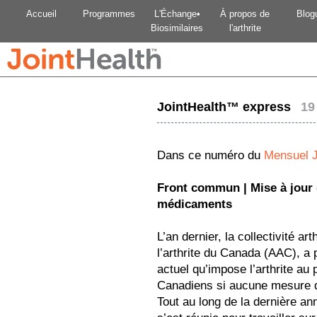
Accueil
Programmes
L'Échange•
À propos de
Blog
Biosimilaires
l'arthrite
JointHealth™ express
19
Dans ce numéro du
Mensuel 
Front commun | Mise à jour 
médicaments
L’an dernier, la collectivité ar
l’arthrite du Canada (AAC), a p
actuel qu’impose l’arthrite au 
Canadiens si aucune mesure dr
Tout au long de la dernière ann