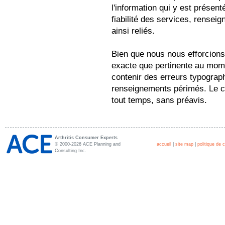
l'information qui y est présent
fiabilité des services, renseig
ainsi reliés.
Bien que nous nous efforcions
exacte que pertinente au mome
contenir des erreurs typograp
renseignements périmés. Le co
tout temps, sans préavis.
Arthritis Consumer Experts
© 2000-2026 ACE Planning and
accueil
|
site map
|
politique de c
Consulting Inc.