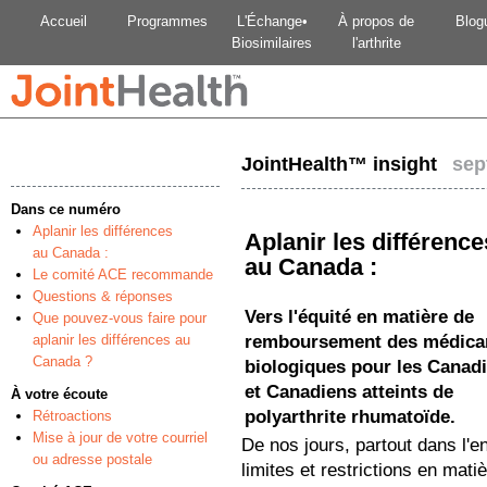
Accueil
Programmes
L'Échange•
À propos de
Blog
Biosimilaires
l'arthrite
JointHealth™ insight
sep
Dans ce numéro
Aplanir les différences
Aplanir les différence
au Canada :
au Canada :
Le comité ACE recommande
Questions & réponses
Vers l'équité en matière de
Que pouvez-vous faire pour
aplanir les différences au
remboursement des médic
Canada ?
biologiques pour les Canad
et Canadiens atteints de
À votre écoute
polyarthrite rhumatoïde.
Rétroactions
Mise à jour de votre courriel
De nos jours, partout dans l'e
ou adresse postale
limites et restrictions en mat