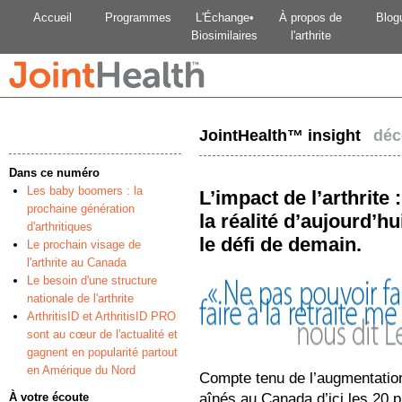
Accueil
Programmes
L'Échange•
À propos de
Blog
Biosimilaires
l'arthrite
JointHealth™ insight
déc
Dans ce numéro
Les baby boomers : la
L’impact de l’arthrite :
prochaine génération
la réalité d’aujourd’hu
d'arthritiques
le défi de demain.
Le prochain visage de
l'arthrite au Canada
Le besoin d'une structure
nationale de l'arthrite
ArthritisID et ArthritisID PRO
sont au cœur de l'actualité et
gagnent en popularité partout
en Amérique du Nord
Compte tenu de l’augmentation
À votre écoute
aînés au Canada d’ici les 20 