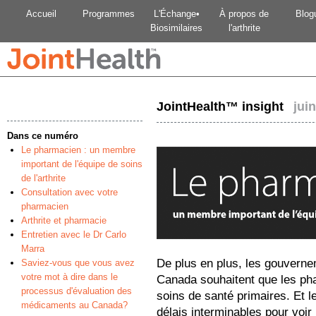
Accueil
Programmes
L'Échange•
À propos de
Blog
Biosimilaires
l'arthrite
JointHealth™ insight
juin
Dans ce numéro
Le pharmacien : un membre
important de l'équipe de soins
de l'arthrite
Consultation avec votre
pharmacien
Arthrite et pharmacie
Entretien avec le Dr Carlo
Marra
De plus en plus, les gouverne
Saviez-vous que vous avez
votre mot à dire dans le
Canada souhaitent que les pha
processus d'évaluation des
soins de santé primaires. Et
médicaments au Canada?
délais interminables pour voir