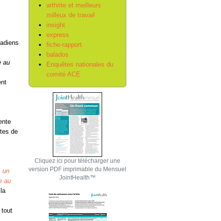
arthrite et meilleurs
milleux de travail
insight
express
nadiens
fiche-rapport
balados
e au
Enquêtes nationales du
comité ACE
ent
ente
tes de
Cliquez ici pour télécharger une
version PDF imprimable du Mensuel
: un
JointHealth™
e au
la
s
 tout