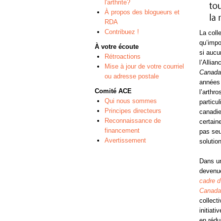
l'arthrite?
À propos des blogueurs et
RDA
Contribuez !
La coll
qu’impo
À votre écoute
si aucu
Rétroactions
l’Allian
Mise à jour de votre courriel
Canada 
ou adresse postale
années 
Comité ACE
l’arthro
Qui nous sommes
particu
Principes directeurs
canadie
Reconnaissance de
certain
financement
pas seu
Avertissement
solutio
Dans un
devenue
cadre d
Canada
collect
initiati
en rédu