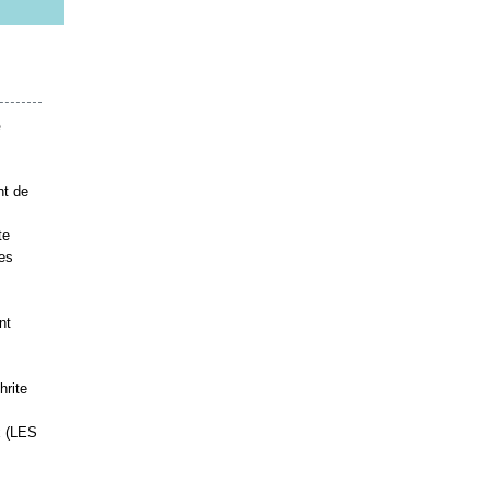
e
nt de
te
es
nt
hrite
x (LES