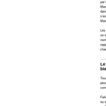
par 
Mani
dans
s’es
Man
Les
se s
numé
rapp
cha
Le
bi
Tou
peuv
comi
Fait
ou s