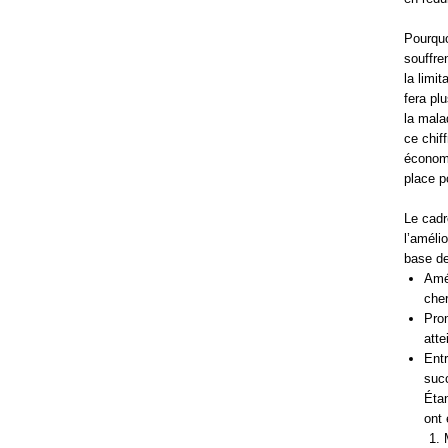
Pourquo
souffre
la limi
fera pl
la malad
ce chif
économi
place p
Le cadr
l’amélio
base de
Amél
che
Prom
atte
Entr
suc
Étan
ont 