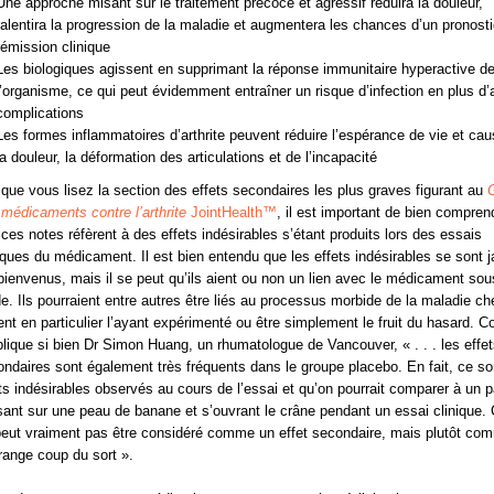
Une approche misant sur le traitement précoce et agressif réduira la douleur,
ralentira la progression de la maladie et augmentera les chances d’un pronost
rémission clinique
Les biologiques agissent en supprimant la réponse immunitaire hyperactive d
l’organisme, ce qui peut évidemment entraîner un risque d’infection en plus d’
complications
Les formes inflammatoires d’arthrite peuvent réduire l’espérance de vie et cau
la douleur, la déformation des articulations et de l’incapacité
que vous lisez la section des effets secondaires les plus graves figurant au
médicaments contre l’arthrite
JointHealth™
, il est important de bien compren
ces notes réfèrent à des effets indésirables s’étant produits lors des essais
iques du médicament. Il est bien entendu que les effets indésirables se sont 
bienvenus, mais il se peut qu’ils aient ou non un lien avec le médicament sou
e. Ils pourraient entre autres être liés au processus morbide de la maladie ch
ent en particulier l’ayant expérimenté ou être simplement le fruit du hasard.
plique si bien Dr Simon Huang, un rhumatologue de Vancouver, « . . . les effe
ndaires sont également très fréquents dans le groupe placebo. En fait, ce so
ts indésirables observés au cours de l’essai et qu’on pourrait comparer à un p
sant sur une peau de banane et s’ouvrant le crâne pendant un essai clinique. 
peut vraiment pas être considéré comme un effet secondaire, mais plutôt co
range coup du sort ».