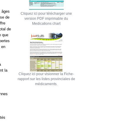
s âges
Cliquez ici pour télécharger une
use de
version PDF imprimable du
ffre
Medications chart
otal de
re que
pertes
s en
à
nt la
Cliquez ici pour visionner la Fiche-
rapport sur les listes provinciales de
médicaments.
onnes
ités