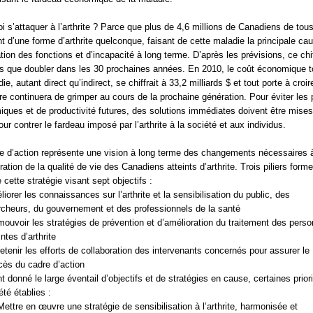
i s’attaquer à l’arthrite ? Parce que plus de 4,6 millions de Canadiens de tou
nt d’une forme d’arthrite quelconque, faisant de cette maladie la principale ca
tation des fonctions et d’incapacité à long terme. D’après les prévisions, ce chi
us que doubler dans les 30 prochaines années. En 2010, le coût économique t
ie, autant direct qu’indirect, se chiffrait à 33,2 milliards $ et tout porte à croi
fre continuera de grimper au cours de la prochaine génération. Pour éviter les 
ques et de productivité futures, des solutions immédiates doivent être mise
our contrer le fardeau imposé par l’arthrite à la société et aux individus.
e d’action représente une vision à long terme des changements nécessaires 
ration de la qualité de vie des Canadiens atteints d’arthrite. Trois piliers forme
 cette stratégie visant sept objectifs :
iorer les connaissances sur l’arthrite et la sensibilisation du public, des
rcheurs, du gouvernement et des professionnels de la santé
ouvoir les stratégies de prévention et d’amélioration du traitement des pers
intes d’arthrite
etenir les efforts de collaboration des intervenants concernés pour assurer le
cès du cadre d’action
t donné le large éventail d’objectifs et de stratégies en cause, certaines prior
été établies :
Mettre en œuvre une stratégie de sensibilisation à l’arthrite, harmonisée et