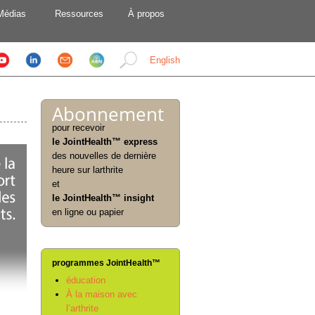
Médias
Ressources
À propos
English
Abonnement
pour recevoir
le JointHealth™ express
des nouvelles de dernière
heure sur larthrite
et
le JointHealth™ insight
en ligne ou papier
programmes JointHealth™
éducation
À la maison avec
l’arthrite