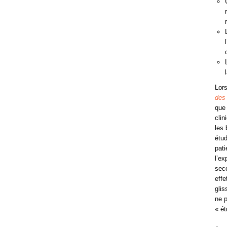
Lors
des 
que 
clin
les 
étud
pati
l’ex
seco
effe
glis
ne 
« ét