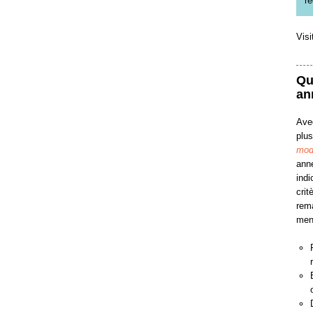
ré
Visi
Qu
an
Avec
plus
modi
ann
indi
crit
rema
ment