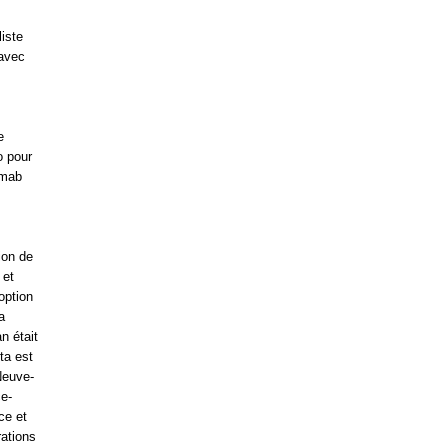
iste
 avec
e
o pour
ximab
ion de
 et
option
a
n était
ta est
Neuve-
ce-
ce et
rations