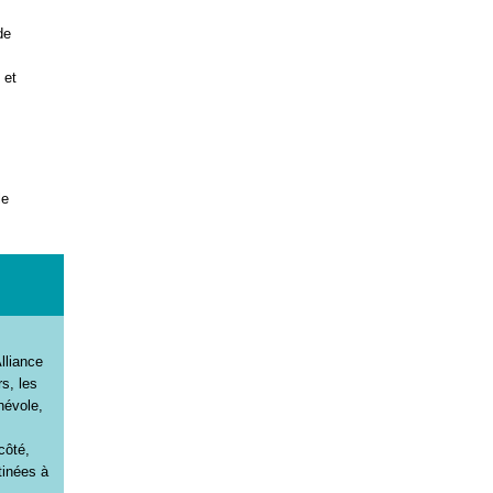
de
 et
le
lliance
rs, les
névole,
côté,
stinées à