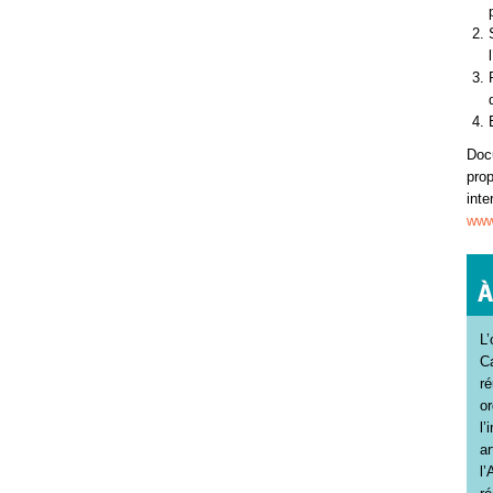
Docu
prop
inte
www.
L’
Ca
ré
o
l’
ar
l’