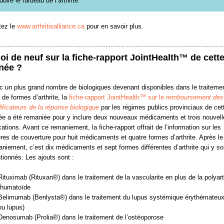
duire le fardeau de l’arthrite.
tez le
www.arthritisalliance.ca
pour en savoir plus.
oi de neuf sur la fiche-rapport JointHealth™ de cett
née ?
 un plus grand nombre de biologiques devenant disponibles dans le traiteme
 de formes d’arthrite, la
fiche-rapport JointHealth™ sur le
remboursement des
ficateurs de la réponse biologique
par les régimes publics provinciaux de cet
ée a été remaniée pour y inclure deux nouveaux médicaments et trois nouvell
cations. Avant ce remaniement, la fiche-rapport offrait de l’information sur les
ères de couverture pour huit médicaments et quatre formes d’arthrite. Après le
niement, c’est dix médicaments et sept formes différentes d’arthrite qui y so
ionnés. Les ajouts sont :
Rituximab (Rituxan®) dans le traitement de la vascularite en plus de la polyart
rhumatoïde
Belimumab (Benlysta®) dans le traitement du lupus systémique érythémateu
ou lupus)
Denosumab (Prolia®) dans le traitement de l’ostéoporose