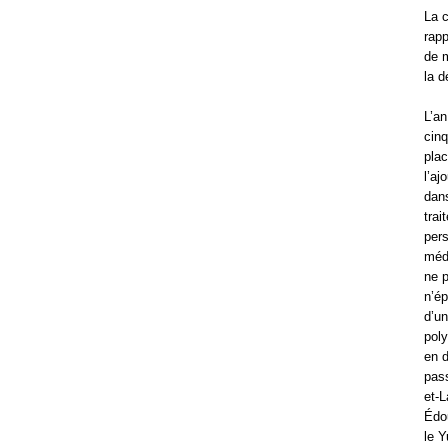
La c
rapp
de m
la d
L’an
cinq
plac
l’aj
dans
trai
pers
médu
ne p
n’ép
d’un
poly
en d
pas
et-L
Édou
le Y