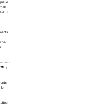
que le
ximab
ité ACE
aments
iche-
r
h™ :
ments
 le
raitée