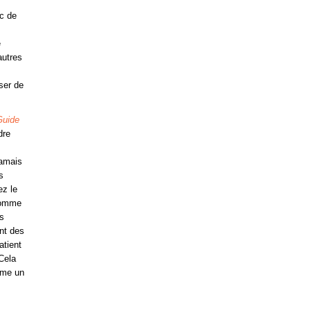
ic de
e
autres
ser de
Guide
dre
jamais
s
ez le
 Comme
ts
nt des
atient
Cela
mme un