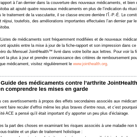
rapport à l’an dernier dans la couverture des nouveaux médicaments, et bien 
toba ait ajouté quatre nouveaux médicaments en plus de l’indication du ritu
 le traitement de la vascularite, il se classe encore derrière l’Î.-P.-É. Le com
t réjoui, toutefois, des améliorations importantes effectuées l’an dernier par le
itoba.
 Listes de médicaments sont fréquemment modifiées et de nouveaux médic
ont ajoutés entre la mise à jour de la fiche-rapport et son impression dans ce
ro du Mensuel JointHealth™ livré dans votre boîte aux lettres. Pour voir la f
ort la plus à jour et prendre connaissance des critères de remboursement pou
que médicament, visitez régulièrement le
www.jointhealth.org
.
 Guide des médicaments contre l’arthrite JointHealt
en comprendre les mises en garde
s ces avertissements à propos des effets secondaires associés aux médica
ent faire reculer d’effroi même les plus braves d’entre nous, et c’est pourquoi
té ACE a pensé qu’il était important d’y apporter un peu plus d’éclairage.
es la part des choses en examinant les risques associés à une maladie non t
ous-traitée et un plan de traitement holistique :