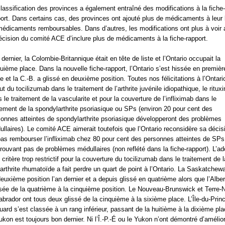
lassification des provinces a également entraîné des modifications à la fiche-
ort. Dans certains cas, des provinces ont ajouté plus de médicaments à leur l
édicaments remboursables. Dans d’autres, les modifications ont plus à voir
écision du comité ACE d’inclure plus de médicaments à la fiche-rapport.
 dernier, la Colombie-Britannique était en tête de liste et l’Ontario occupait la
uième place. Dans la nouvelle fiche-rapport, l’Ontario s’est hissée en premièr
e et la C.-B. a glissé en deuxième position. Toutes nos félicitations à l’Ontari
out du tocilizumab dans le traitement de l’arthrite juvénile idiopathique, le ritu
 le traitement de la vascularite et pour la couverture de l’infliximab dans le
tement de la spondylarthrite psoriasique ou SPs (environ 20 pour cent des
onnes atteintes de spondylarthrite psoriasique développeront des problèmes
llaires). Le comité ACE aimerait toutefois que l’Ontario reconsidère sa décis
as rembourser l’infliximab chez 80 pour cent des personnes atteintes de SPs
rouvant pas de problèmes médullaires (non reflété dans la fiche-rapport). L’ad
 critère trop restrictif pour la couverture du tocilizumab dans le traitement de l
arthrite rhumatoïde a fait perdre un quart de point à l’Ontario. La Saskatchewa
euxième position l’an dernier et a depuis glissé en quatrième alors que l’Alber
sée de la quatrième à la cinquième position. Le Nouveau-Brunswick et Terre-
abrador ont tous deux glissé de la cinquième à la sixième place. L’Île-du-Prin
ard s’est classée à un rang inférieur, passant de la huitième à la dixième pla
ukon est toujours bon dernier. Ni l’Î.-P.-É ou le Yukon n’ont démontré d’amélio