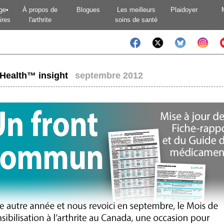
ge•
À propos de
Blogues
Les meilleurs
Plaidoyer
ires
l'arthrite
soins de santé
tHealth™ insight
septembre 2012