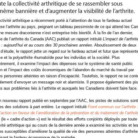
ectivité arthritique a récemment porté à l’attention de tous le fardeau actuel
se l’arthrite au pays, peignant un tableau pessimiste de ce qui attend les Ca
ne mesure draconienne n’est entreprise très bientôt. À la fin de l’an dernier,
ce de l’arthrite du Canada (AAC) publiait un rapport intitulé
L’impact de l’arthrit
: aujourd’hui et au cours des 30 prochaines années
. Aboutissement de deux
d’étude, le rapport jette un regard sur le fardeau actuel et futur que représent
se et la polyarthrite rhumatoïde pour les individus et la société. Plus
lièrement, il examine l’impact des dépenses sur le système de santé public
n et l’impact des coûts économiques de l’abandon du marché du travail par
es personnes atteintes en raison d’incapacité. Toutefois, le rapport ne se cont
lement d’envoyer un message noir et alarmiste. Il propose également des pis
ns aux problèmes liés à l’arthrite et auxquels les Canadiens doivent faire face.
 nouveau rapport publié en septembre par l’AAC, les pistes de solutions sont
s des solutions à part entière. Le rapport intitulé
Front commun sur l’arthrite 
’action en faveur de l’amélioration de la prévention et du traitement de l’arthrit
(le « cadre d’action ») est le résultat des efforts conjoints déployés par toute 
ivité arthritique qui au cours de la dernière année a examiné les activités et le
ves susceptibles d’améliorer la qualité de vie des personnes atteintes d’arthrite
isant le fardeau économique de la maladie.