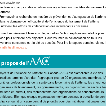
pancanadienne
Se faire le champion des améliorations apportées aux modèles de traitement 
l’arthrite
Promouvoir la recherche en matière de prévention et d’autogestion de l’arthrite
dans le domaine de l’efficacité et de l’efficience du traitement de l’arthrite
Entretenir les efforts de collaboration des intervenants concernés
ment extrêmement bien articulé, le cadre d’action explique en détail le plan
osé pour atteindre ces objectifs. Pour résumer, la collaboration de tous les
rvenants concernés est la clé du succès. Pour lire le rapport complet, visitez 
arthritisalliance.ca
.
objectif de l’Alliance de l’arthrite du Canada (AAC) est d’améliorer la vie des
nadiens atteints d’arthrite. Regroupant plus de 20 organisations membres, l’A
unit les professionnels de la santé dans le domaine de l’arthrite, les chercheu
rganismes de financement, les gouvernements, les organismes du secteur bé
industrie et, surtout, des représentants des organisations de consommateurs
thritiques. Bien que chaque organisation membre continue à travailler de son 
Alliance fournit un cadre central de priorités pour des initiatives nationales de