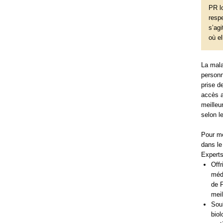
PR l
respe
s’agi
où e
La mala
personn
prise d
accès a
meilleu
selon le
Pour me
dans le
Experts
Offr
médi
de P
meil
Sou
biol