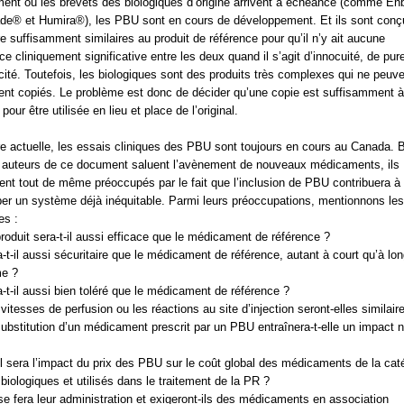
nt où les brevets des biologiques d’origine arrivent à échéance (comme En
e® et Humira®), les PBU sont en cours de développement. Et ils sont conç
re suffisamment similaires au produit de référence pour qu’il n’y ait aucune
nce cliniquement significative entre les deux quand il s’agit d’innocuité, de pur
acité. Toutefois, les biologiques sont des produits très complexes qui ne peuve
ent copiés. Le problème est donc de décider qu’une copie est suffisamment à
pour être utilisée en lieu et place de l’original.
re actuelle, les essais cliniques des PBU sont toujours en cours au Canada. 
 auteurs de ce document saluent l’avènement de nouveaux médicaments, ils
nt tout de même préoccupés par le fait que l’inclusion de PBU contribuera à
er un système déjà inéquitable. Parmi leurs préoccupations, mentionnons les
es :
roduit sera-t-il aussi efficace que le médicament de référence ?
-t-il aussi sécuritaire que le médicament de référence, autant à court qu’à lo
me ?
-t-il aussi bien toléré que le médicament de référence ?
vitesses de perfusion ou les réactions au site d’injection seront-elles similair
ubstitution d’un médicament prescrit par un PBU entraînera-t-elle un impact n
 sera l’impact du prix des PBU sur le coût global des médicaments de la cat
biologiques et utilisés dans le traitement de la PR ?
e fera leur administration et exigeront-ils des médicaments en association