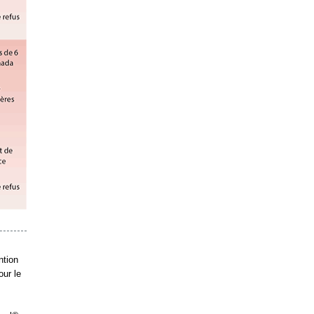
ntion
our le