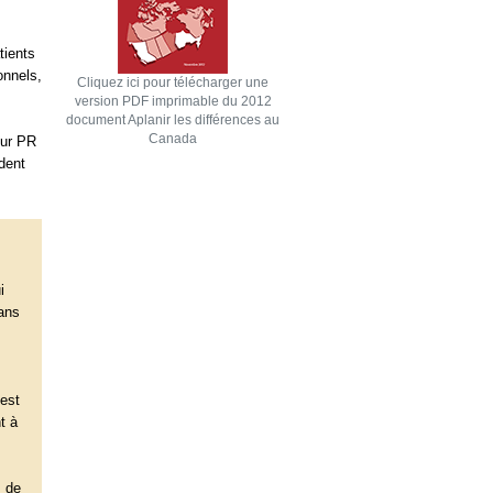
tients
onnels,
Cliquez ici pour télécharger une
version PDF imprimable du 2012
document Aplanir les différences au
Canada
eur PR
dent
i
Sans
est
t à
s de