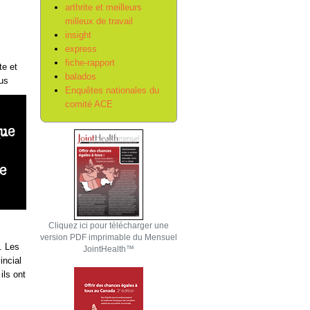
arthrite et meilleurs
milleux de travail
insight
express
fiche-rapport
te et
balados
lus
Enquêtes nationales du
comité ACE
Cliquez ici pour télécharger une
version PDF imprimable du Mensuel
t. Les
JointHealth™
incial
ils ont