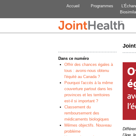
Accueil
Programmes
L'Échan
Biosimila
Join
Dans ce numéro
Offrir des chances égales à
tous : avons-nous obtenu
l'équité au Canada ?
Pourquoi l'accés à la même
couverture partout dans les
provinces et les territoires
est-il si important ?
Classement du
remboursement des
médicaments biologiques
Mêmes objectifs. Nouveau
Différe
probléme
l’âge, 