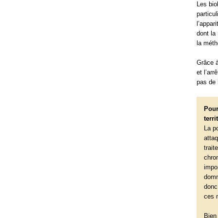
Les bio
particu
l’appar
dont la
la méth
Grâce à
et l’ar
pas de 
Pour
terri
La p
atta
trai
chron
impor
domm
donc
ces 
Bien