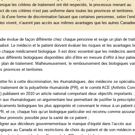
orsque les critères de traitement ont été respectés, le processus menant au
ct de ces critères n’est pas uniforme dans toutes les provinces et territoires. 
t là d’une forme de discrimination faisant que certaines personnes, selon l’end
lles vivent, n’auront pas accès aux mêmes avantages que les autres Canadie
die évolue de façon différente chez chaque personne et exige un plan de tra
alisé. Le médecin et le patient doivent évaluer les risques et les avantages li
e chaque médicament biologique. Il est donc essentiel que les médecins aient
ux différents biologiques disponibles afin d’être en mesure d’offrir à leur patie
r plan de traitement. Malheureusement, le remboursement des biologiques var
s provinces et territoires.
ttre fin à cette discrimination, les rhumatologues, des médecins se spécialis
 traitement de la polyarthrite rhumatoïde (PR), et le comité ACE (Arthritis Co
) publiaient en 2010 un article national comportant deux objectifs importants :
ir aux rhumatologues un argumentaire leur permettant de justifier la prescripti
caments biologiques les plus appropriés et convenant le mieux à un patient a
R, et ce, chaque fois qu’un biologique particulier est reconnu comme assuran
leur pronostic possible pour la santé de ce patient ;
ligner aux décideurs gouvernementaux le manque d’équité dans l’accès aux
ogiques au Canada et les restrictions de choix du patient et de son médecin 