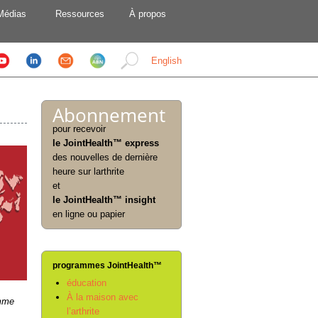
Médias
Ressources
À propos
English
Abonnement
pour recevoir
le JointHealth™ express
des nouvelles de dernière
heure sur larthrite
et
le JointHealth™ insight
en ligne ou papier
programmes JointHealth™
éducation
À la maison avec
omme
l’arthrite