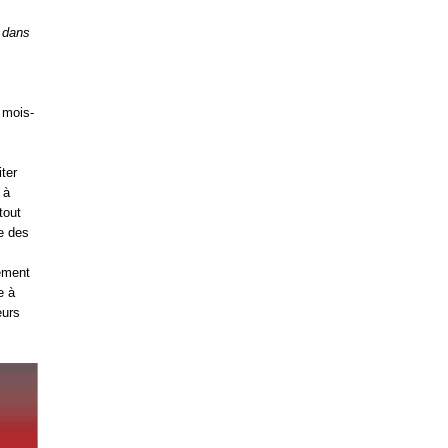
é dans
 mois-
ter
 à
tout
e des
ement
e à
eurs