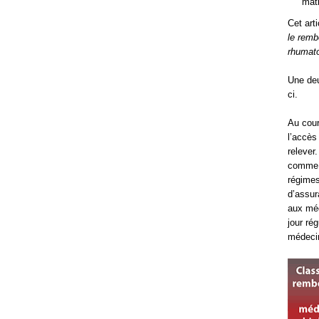
mati
Cet arti
le remb
rhumat
Une deu
ci.
Au cour
l’accès
relever
comme l
régimes
d’assur
aux méd
jour ré
médeci