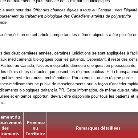
ère de traitement le plus efficace de la PR par les biologiques.
cle avait pour titre
Offrir des chances égales à tous au Canada : vers l’égalit
oursement du traitement biologique des Canadiens atteints de polyarthrite
oïde
.
xième édition de cet article comportant les mêmes objectifs a été publiée ce
s des deux dernières années, certaines juridictions se sont appliquées à facili
 aux médicaments biologiques pour les patients. Cependant, il reste des défis
. Partout au Canada, l’accès inéquitable demeure une question préoccupante, 
es délais et les obstacles que posent les régimes publics. Et la transparenc
 publics reste tout aussi problématique. Par exemple, aucun régime public
ance-médicaments ne publie de renseignements sur la façon d’accéder rapid
icaments biologiques traitant la PR. Cette information, de même que sa mis
gulière et en temps opportun, devrait être disponible pour tous les patients et l
ns.