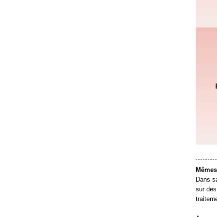
Mêmes 
Dans sa
sur des
traitem