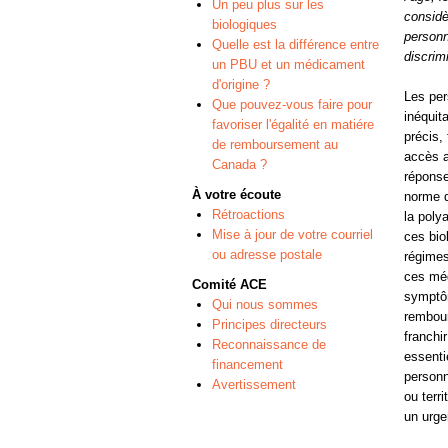
Un peu plus sur les
considè
biologiques
personn
Quelle est la différence entre
discrim
un PBU et un médicament
d'origine ?
Les per
Que pouvez-vous faire pour
inéquit
favoriser l'égalité en matiére
précis,
de remboursement au
accès a
Canada ?
réponse
À votre écoute
norme d
Rétroactions
la poly
Mise à jour de votre courriel
ces bio
ou adresse postale
régimes
ces méd
Comité ACE
symptô
Qui nous sommes
rembour
Principes directeurs
franchi
Reconnaissance de
essenti
financement
personn
Avertissement
ou terr
un urge