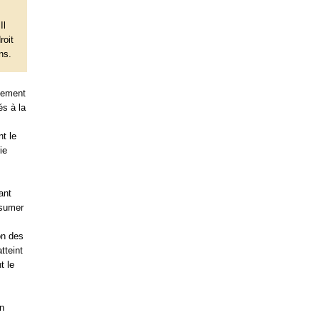
Il
roit
ns.
itement
és à la
nt le
ie
ant
nsumer
on des
tteint
t le
en