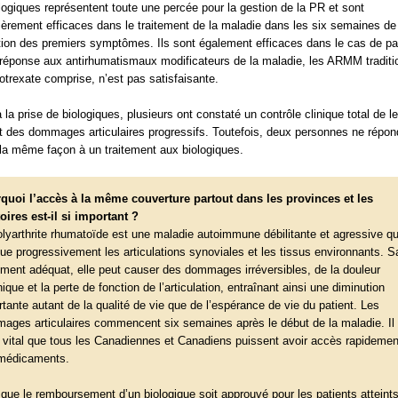
logiques représentent toute une percée pour la gestion de la PR et sont
lièrement efficaces dans le traitement de la maladie dans les six semaines de
ition des premiers symptômes. Ils sont également efficaces dans le cas de pa
 réponse aux antirhumatismaux modificateurs de la maladie, les ARMM traditi
otrexate comprise, n’est pas satisfaisante.
 la prise de biologiques, plusieurs ont constaté un contrôle clinique total de l
rêt des dommages articulaires progressifs. Toutefois, deux personnes ne répon
la même façon à un traitement aux biologiques.
quoi l’accès à la même couverture partout dans les provinces et les
toires est-il si important ?
olyarthrite rhumatoïde est une maladie autoimmune débilitante et agressive qu
que progressivement les articulations synoviales et les tissus environnants. 
tement adéquat, elle peut causer des dommages irréversibles, de la douleur
ique et la perte de fonction de l’articulation, entraînant ainsi une diminution
tante autant de la qualité de vie que de l’espérance de vie du patient. Les
ages articulaires commencent six semaines après le début de la maladie. Il 
 vital que tous les Canadiennes et Canadiens puissent avoir accès rapidemen
médicaments.
 que le remboursement d’un biologique soit approuvé pour les patients atteint