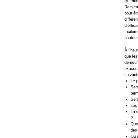
Au mome
Remicad
pour êt
différe
d’effic
facilem
hauteur 
À l’heu
que les
demeure
exacerb
suivant
Le p
Sera
ter
Sera
Les 
La s
?
Quel
des 
Où s