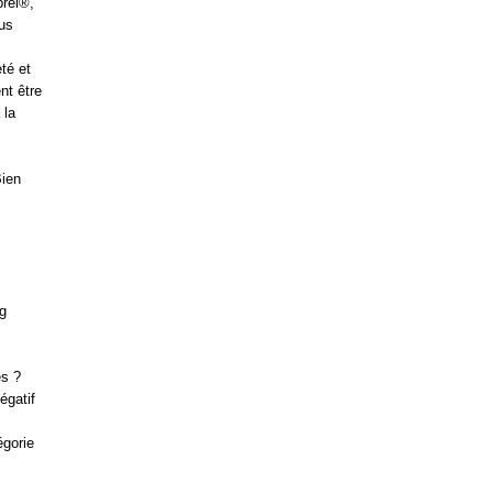
brel®,
us
eté et
nt être
 la
Bien
ng
es ?
égatif
égorie