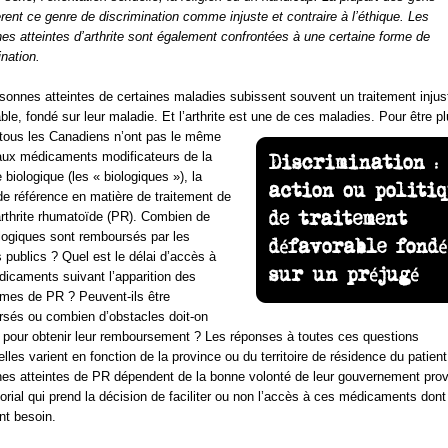
rent ce genre de discrimination comme injuste et contraire à l’éthique. Les
es atteintes d’arthrite sont également confrontées à une certaine forme de
ination.
sonnes atteintes de certaines maladies subissent souvent un traitement injus
able, fondé sur leur maladie. Et l’arthrite est une de ces maladies. Pour
être p
 tous les Canadiens n’ont pas le même
ux médicaments modificateurs de la
 biologique (les « biologiques »), la
e référence en matière de traitement de
arthrite rhumatoïde (PR). Combien de
logiques sont remboursés par les
 publics ? Quel est le délai d’accès à
icaments suivant l’apparition des
mes de PR ? Peuvent-ils être
sés ou combien d’obstacles doit-on
r pour obtenir leur remboursement ? Les réponses à toutes ces questions
elles varient en fonction de la province ou du territoire de résidence du patien
es atteintes de PR dépendent de la bonne volonté de leur gouvernement prov
itorial qui prend la décision de faciliter ou non l’accès à ces médicaments dont 
nt besoin.