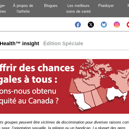
ge•
À propos de
Blogues
Les meilleurs
Plaidoyer
ires
l'arthrite
soins de santé
tHealth™ insight
Édition Spéciale
nts groupes peuvent être victimes de discrimination pour diverses raisons c
le sexe, l’orientation sexuelle, la religion ou un handicap. La plupart des gens