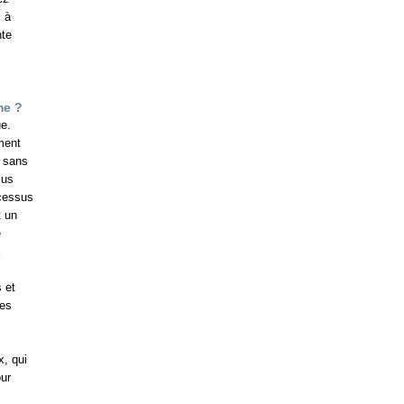
s à
nte
me ?
ue.
ment
e sans
lus
ocessus
t un
e
 et
les
x, qui
our