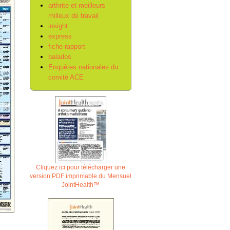
arthrite et meilleurs
milleux de travail
insight
express
fiche-rapport
balados
Enquêtes nationales du
comité ACE
Cliquez ici pour télécharger une
version PDF imprimable du Mensuel
JointHealth™