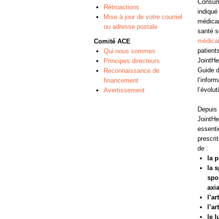
Consume
Rétroactions
indiqué
Mise à jour de votre courriel
médicam
ou adresse postale
santé s
médica
Comité ACE
patient
Qui nous sommes
JointHe
Principes directeurs
Guide 
Reconnaissance de
l’infor
financement
l’évolut
Avertissement
Depuis 
JointHe
essenti
prescrit
de :
la 
la 
spo
axi
l’ar
l’ar
le 