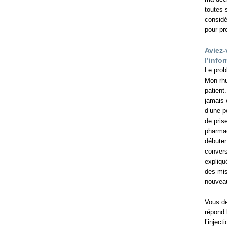
toutes 
considé
pour pr
Aviez-
l’info
Le prob
Mon rhu
patient
jamais 
d’une p
de pris
pharmac
débuter
convers
expliqu
des mis
nouveau
Vous de
répond 
l’injec