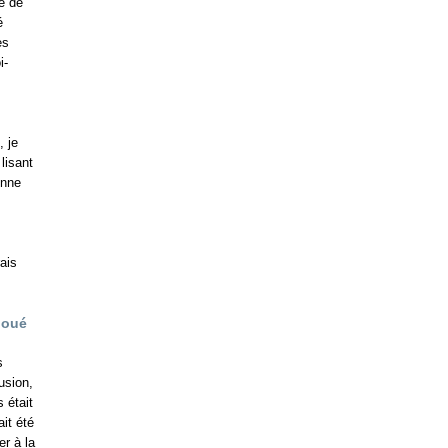
se de
é
es
i-
, je
 lisant
onne
ais
joué
s
usion,
 était
it été
er à la