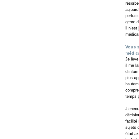
résorbe
aujourd
perfusi
genre d
il n’es
médica
Vous s
médic
Je lève
il me l
d’inform
plus ap
hauteme
compren
temps p
J’encou
décisio
facilit
sujets 
était a