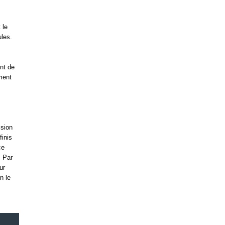
 le
ules.
.
ent de
ement
ision
inis
ce
. Par
ur
n le