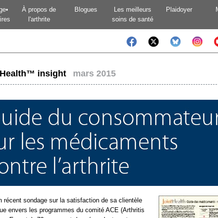
ge•
À propos de
Blogues
Les meilleurs
Plaidoyer
ires
l'arthrite
soins de santé
tHealth™ insight
mars 2015
 récent sondage sur la satisfaction de sa clientèle
ique envers les programmes du comité ACE (Arthritis