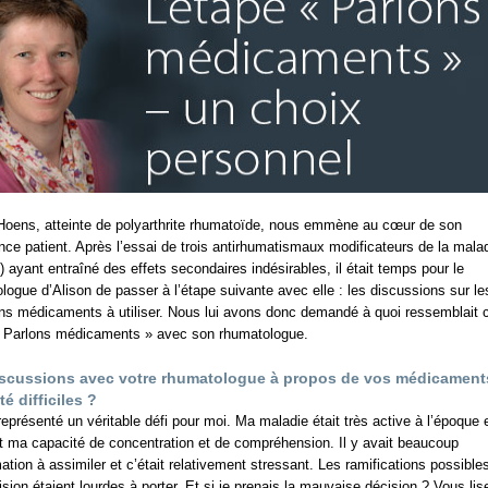
Hoens, atteinte de polyarthrite rhumatoïde, nous emmène au cœur de son
nce patient. Après l’essai de trois antirhumatismaux modificateurs de la mala
ayant entraîné des effets secondaires indésirables, il était temps pour le
logue d’Alison de passer à l’étape suivante avec elle : les discussions sur le
ns médicaments à utiliser. Nous lui avons donc demandé à quoi ressemblait c
« Parlons médicaments » avec son rhumatologue.
iscussions avec votre rhumatologue à propos de vos médicament
té difficiles ?
représenté un véritable défi pour moi. Ma maladie était très active à l’époque 
it ma capacité de concentration et de compréhension. Il y avait beaucoup
mation à assimiler et c’était relativement stressant. Les ramifications possible
sion étaient lourdes à porter. Et si je prenais la mauvaise décision ? Vous lis