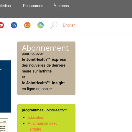
Médias
Ressources
À propos
English
Abonnement
pour recevoir
le JointHealth™ express
des nouvelles de dernière
heure sur larthrite
et
le JointHealth™ insight
en ligne ou papier
programmes JointHealth™
éducation
À la maison avec
l’arthrite