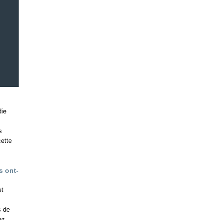
die
s
ette
s ont-
et
s de
ez