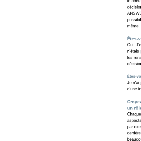
le doct
décisio
ANSWER
possibi
même.
Êtes-v
Oui. J’
n’étais 
les ren
décisio
Êtes-vo
Je n’ai
d’une in
Croyez
un rôl
Chaque 
aspects
par exe
derrièr
beaucoup