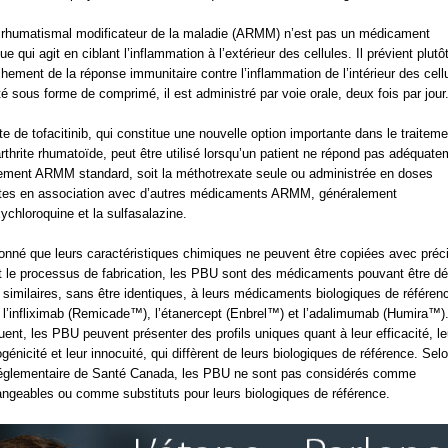
irhumatismal modificateur de la maladie (ARMM) n’est pas un médicament
ue qui agit en ciblant l’inflammation à l’extérieur des cellules. Il prévient plutôt
hement de la réponse immunitaire contre l’inflammation de l’intérieur des cell
é sous forme de comprimé, il est administré par voie orale, deux fois par jour
ate de tofacitinib, qui constitue une nouvelle option importante dans le traitem
arthrite rhumatoïde, peut être utilisé lorsqu’un patient ne répond pas adéquat
tement ARMM standard, soit la méthotrexate seule ou administrée en doses
tes en association avec d’autres médicaments ARMM, généralement
xychloroquine et la sulfasalazine.
onné que leurs caractéristiques chimiques ne peuvent être copiées avec préc
 le processus de fabrication, les PBU sont des médicaments pouvant être déf
imilaires, sans être identiques, à leurs médicaments biologiques de référen
’infliximab (Remicade™), l’étanercept (Enbrel™) et l’adalimumab (Humira™)
ent, les PBU peuvent présenter des profils uniques quant à leur efficacité, le
énicité et leur innocuité, qui diffèrent de leurs biologiques de référence. Selo
réglementaire de Santé Canada, les PBU ne sont pas considérés comme
angeables ou comme substituts pour leurs biologiques de référence.