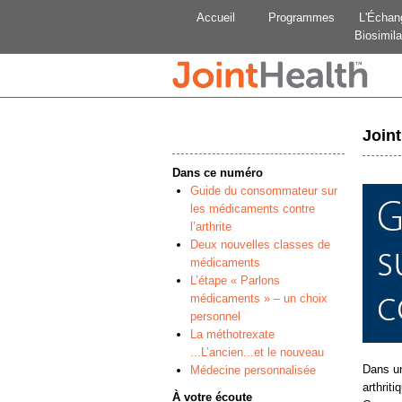
Accueil
Programmes
L'Échan
Biosimila
Join
Dans ce numéro
Guide du consommateur sur
les médicaments contre
l’arthrite
Deux nouvelles classes de
médicaments
L’étape « Parlons
médicaments » – un choix
personnel
La méthotrexate
...L’ancien...et le nouveau
Dans un
Médecine personnalisée
arthrit
À votre écoute