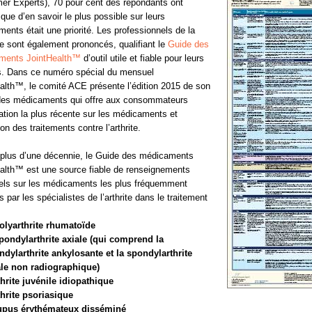
r Experts), 70 pour cent des répondants ont
 que d’en savoir le plus possible sur leurs
ents était une priorité. Les professionnels de la
e sont également prononcés, qualifiant le
Guide des
ments JointHealth™
d’outil utile et fiable pour leurs
s. Dans ce numéro spécial du mensuel
alth™, le comité ACE présente l’édition 2015 de son
des médicaments qui offre aux consommateurs
mation la plus récente sur les médicaments et
ion des traitements contre l’arthrite.
plus d’une décennie, le Guide des médicaments
alth™ est une source fiable de renseignements
els sur les médicaments les plus fréquemment
s par les spécialistes de l’arthrite dans le traitement
polyarthrite rhumatoïde
spondylarthrite axiale (qui comprend la
ndylarthrite ankylosante et la spondylarthrite
ale non radiographique)
thrite juvénile idiopathique
thrite psoriasique
lupus érythémateux disséminé