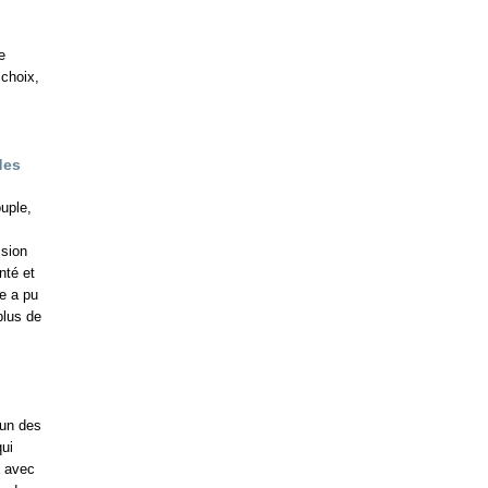
e
 choix,
des
uple,
ssion
nté et
e a pu
plus de
 un des
ui
e avec