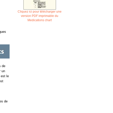
Cliquez ici pour télécharger une
version PDF imprimable du
Medications chart
iques
s de
r un
est le
est
es de