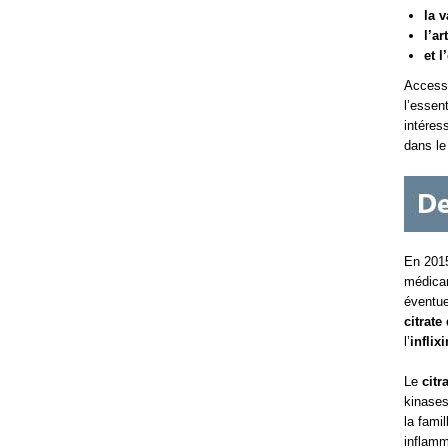
la v
l’ar
et 
Accessi
l’essen
intéres
dans le
En 2015
médicam
éventue
citrate
l’
inflix
Le
citr
kinases
la fami
inflamm