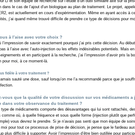
eur Li et son équipe de recherche sur l’étude d’un outil similaire axé sur la pri
n dans le cas de l’ajout d’un biologique au plan de traitement. Le projet, appel
2, est actuellement en cours d’expérimentation. Même en ayant accès à c
lités, j’ai quand même trouvé difficile de prendre ce type de décisions pour mo
ous à l’aise avec votre choix ?
ai l’impression de savoir exactement pourquoi j’ai pris cette décision. Au début
pas à l’aise avec l’auto-injection ou les effets indésirables potentiels. Mais en
seignements et en participant à la recherche, j’ai l’impression d’avoir pris la b
n pour moi, à ce moment-là.
us fidèle à votre traitement ?
 jamais sauté une dose, sauf lorsqu’on me l’a recommandé parce que je souffr
fection.
-vous que la qualité de votre discussion sur vos médicaments a 
e dans votre observance du traitement ?
type de médicaments comporte des désavantages qui lui sont rattachés, de
 comme où, à quelle fréquence et sous quelle forme (injection plutôt que perf
mple) vous devrez le prendre. Si je n’avais pas senti que mon équipe de soins
e moi pour tout ce processus de prise de décision, je pense que le fardeau aura
 plus difficile à supporter. Avoir l’impression d’être bien outillée pour particip