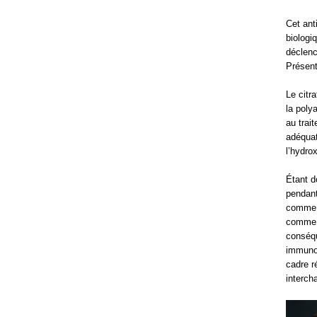
Cet ant
biologiq
déclenc
Présent
Le citr
la poly
au trai
adéqua
l’hydro
Étant d
pendant
comme s
comme l
conséqu
immunog
cadre 
interch