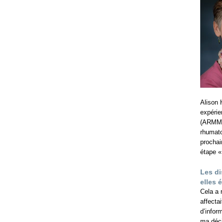
Alison 
expérie
(ARMM) 
rhumato
prochai
étape 
Les d
elles é
Cela a 
affecta
d’infor
ma déci