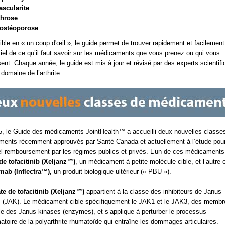
ascularite
throse
l’ostéoporose
ble en « un coup d'œil », le guide permet de trouver rapidement et facilement
tiel de ce qu’il faut savoir sur les médicaments que vous prenez ou qui vous
sent. Chaque année, le guide est mis à jour et révisé par des experts scientif
 domaine de l’arthrite.
, le Guide des médicaments JointHealth™ a accueilli deux nouvelles classe
ents récemment approuvés par Santé Canada et actuellement à l’étude pou
l remboursement par les régimes publics et privés. L’un de ces médicaments 
 de tofacitinib (Xeljanz™)
, un médicament à petite molécule cible, et l’autre 
imab (Inflectra™),
un produit biologique ultérieur (« PBU »).
ate de tofacitinib (Xeljanz™)
appartient à la classe des inhibiteurs de Janus
 (JAK). Le médicament cible spécifiquement le JAK1 et le JAK3, des membr
lle des Janus kinases (enzymes), et s’applique à perturber le processus
atoire de la polyarthrite rhumatoïde qui entraîne les dommages articulaires.