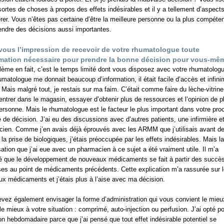
sortes de choses à propos des effets indésirables et il y a tellement d’aspect
rer. Vous n’êtes pas certaine d’être la meilleure personne ou la plus compéte
endre des décisions aussi importantes.
vous l’impression de recevoir de votre rhumatologue toute
rmation nécessaire pour prendre la bonne décision pour vous-mê
lème en fait, c’est le temps limité dont vous disposez avec votre rhumatolog
matologue me donnait beaucoup d’information, il était facile d’accès et infini
. Mais malgré tout, je restais sur ma faim. C’était comme faire du lèche-vitrin
entrer dans le magasin, essayer d’obtenir plus de ressources et l’opinion de p
ersonne. Mais le rhumatologue est le facteur le plus important dans votre pr
e de décision. J’ai eu des discussions avec d’autres patients, une infirmière e
ien. Comme j’en avais déjà éprouvés avec les ARMM que j’utilisais avant d
 la prise de biologiques, j’étais préoccupée par les effets indésirables. Mais la
ation que j’ai eue avec un pharmacien à ce sujet a été vraiment utile. Il m’a
é que le développement de nouveaux médicaments se fait à partir des succès
es au point de médicaments précédents. Cette explication m’a rassurée sur 
x médicaments et j’étais plus à l’aise avec ma décision.
vez également envisager la forme d’administration qui vous convient le mieu
le mieux à votre situation : comprimé, auto-injection ou perfusion. J’ai opté p
tion hebdomadaire parce que j’ai pensé que tout effet indésirable potentiel se