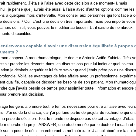
rait rapidement. J’étais à l’aise avec cette décision à ce moment-là mais
’hui, je pense que j’aurais été aussi à l’aise avec d’autres options comme les
ons à quelques mois d’intervalle. Mon conseil aux personnes qui font face à c
e décisions ? Oui, c’est une décision très importante, mais peu importe votre
t jamais définitif; vous pouvez le modifier au besoin. Et il existe de nombreux
ments disponibles.
entiez-vous capable d’avoir une discussion équilibrée à propos 
aments ?
 mon chapeau à mon rhumatologue, le docteur Antonio Aviña-Zubieta. Très so
aissait prendre les devants dans les discussions pour lui indiquer quel niveau
ation je désirais acquérir et lui faire savoir quand j’étais prête pour une discu
profondie. Voilà les avantages de faire affaire avec un professionnel expérime
nt qualifié, capable de décoder les besoins de son patient. Mon rhumatologu
dre que j’avais besoin de temps pour assimiler toute l’information et encore 
our prendre ma décision.
rage les gens à prendre tout le temps nécessaire pour être à l’aise avec leurs
ns. J’ai eu de la chance, car j’ai pu faire partie de projets de recherche qui ont
é ma prise de décision. Tout le monde ne dispose pas de cet avantage. J’étais
de recherche du projet ANSWER, une étude menée par le docteur Linda Li et q
xé sur la prise de décision entourant la méthotrexate. J’ai collaboré par la suit