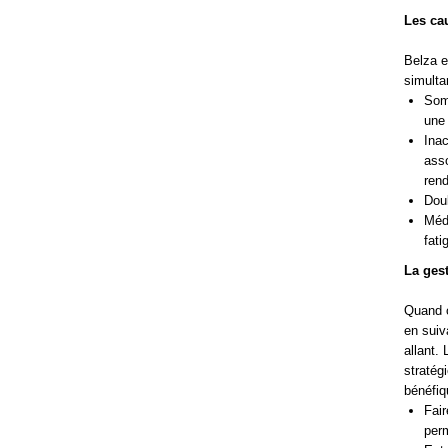
Les cau
Belza e
simulta
Somm
une 
Inac
asso
rend
Doul
Médi
fati
La gest
Quand o
en suiv
allant.
stratég
bénéfiq
Fair
perm