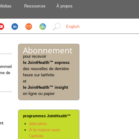
Médias
Ressources
À propos
English
Abonnement
pour recevoir
le JointHealth™ express
sommeil
des nouvelles de dernière
ome de
heure sur larthrite
et
le JointHealth™ insight
en ligne ou papier
programmes JointHealth™
nt
éducation
À la maison avec
l’arthrite