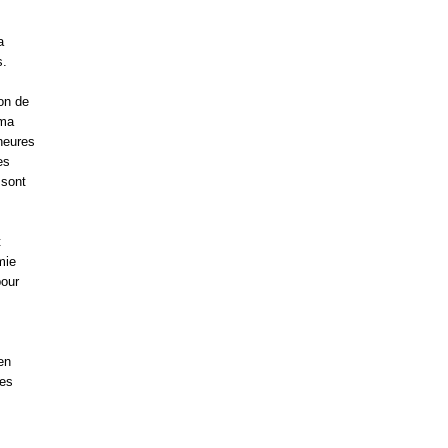
a
s.
ion de
 ma
heures
es
 sont
t
mie
pour
en
les