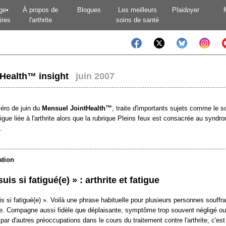
ge•
À propos de
Blogues
Les meilleurs
Plaidoyer
ires
l'arthrite
soins de santé
tHealth™ insight
juin 2007
éro de juin du
Mensuel JointHealth™
, traite d'importants sujets comme le 
atigue liée à l'arthrite alors que la rubrique Pleins feux est consacrée au syndr
.
ation
suis si fatigué(e) » : arthrite et fatigue
is si fatigué(e) ». Voilà une phrase habituelle pour plusieurs personnes souffra
ite. Compagne aussi fidèle que déplaisante, symptôme trop souvent négligé ou
 par d'autres préoccupations dans le cours du traitement contre l'arthrite, c'est