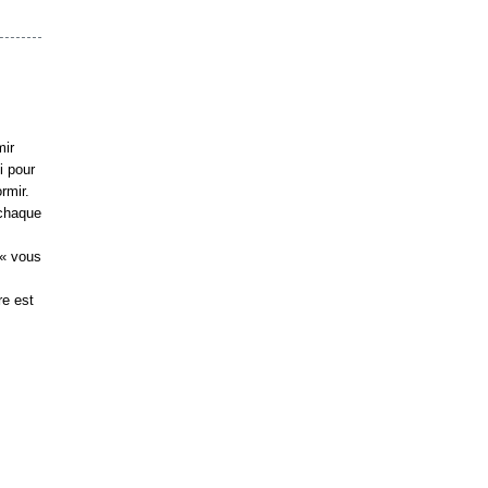
mir
i pour
rmir.
 chaque
 « vous
re est