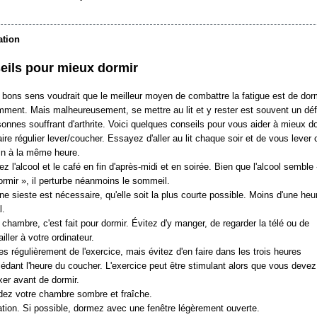
ation
eils pour mieux dormir
 bons sens voudrait que le meilleur moyen de combattre la fatigue est de dor
mment. Mais malheureusement, se mettre au lit et y rester est souvent un déf
sonnes souffrant d'arthrite. Voici quelques conseils pour vous aider à mieux do
ire régulier lever/coucher. Essayez d'aller au lit chaque soir et de vous lever
in à la même heure.
ez l'alcool et le café en fin d'après-midi et en soirée. Bien que l'alcool semble
rmir », il perturbe néanmoins le sommeil.
ne sieste est nécessaire, qu'elle soit la plus courte possible. Moins d'une heu
l.
chambre, c'est fait pour dormir. Évitez d'y manger, de regarder la télé ou de
ailler à votre ordinateur.
es régulièrement de l'exercice, mais évitez d'en faire dans les trois heures
édant l'heure du coucher. L'exercice peut être stimulant alors que vous devez
xer avant de dormir.
dez votre chambre sombre et fraîche.
tion. Si possible, dormez avec une fenêtre légèrement ouverte.