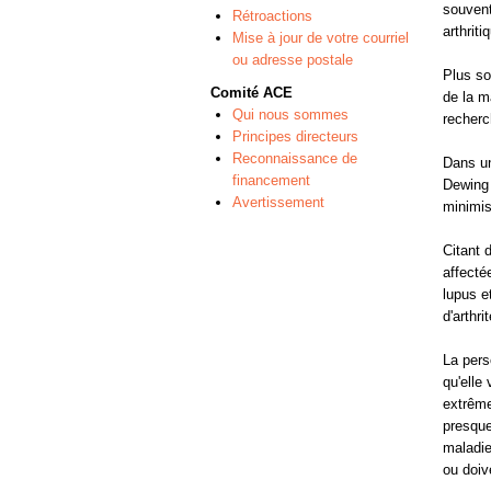
souvent
Rétroactions
arthriti
Mise à jour de votre courriel
ou adresse postale
Plus so
Comité ACE
de la m
Qui nous sommes
recherc
Principes directeurs
Reconnaissance de
Dans un
financement
Dewing 
Avertissement
minimis
Citant 
affecté
lupus e
d'arthri
La pers
qu'elle
extrême
presque
maladie
ou doive