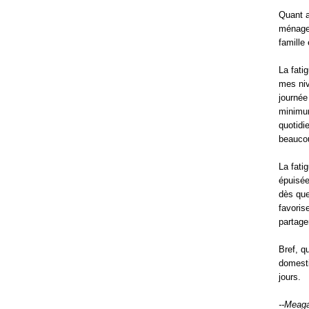
Quant a
ménage 
famille
La fati
mes niv
journée
minimum
quotidi
beaucou
La fati
épuisée
dès que
favoris
partage
Bref, q
domesti
jours.
--Meaga