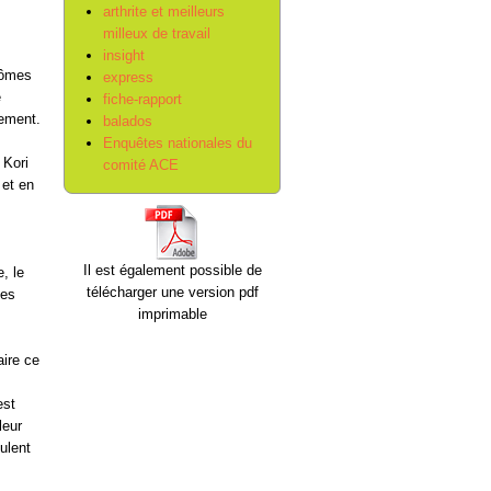
arthrite et meilleurs
milleux de travail
insight
ptômes
express
e
fiche-rapport
tement.
balados
Enquêtes nationales du
 Kori
comité ACE
 et en
Il est également possible de
, le
télécharger une version pdf
mes
imprimable
aire ce
est
leur
ulent