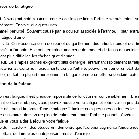
ses de la fatigue
t Dewing ont noté plusieurs causes de fatigue liée à l'arthrite se présentant s
nément. En voici quelques-unes :
eil perturbé. Souvent causé par la douleur associée à l'arthrite, il peut entra
fatigue diurne.
tivité. Conséquence de la douleur et du gonflement des articulations et des t
ciés à l'arthrite. Elle peut entraîner une perte de force et de tonus musculaire
ant plus difficiles les tâches quotidiennes.
eur. De simples tâches exigeront plus d'énergie, entraînant rapidement la fati
caments. Certains médicaments contre l'arthrite peuvent entraîner un état de
gue; en fait, la plupart mentionnent la fatigue comme un effet secondaire poten
ion de la fatigue
n est fatigué, il est presque impossible de fonctionner convenablement. Bien
ant certaines étapes, vous pouvez réduire votre fatigue et retrouver un peu de
 Le défi prend la forme d'une montagne ? Inclure quelques-unes ou toutes les
ies suivantes dans votre plan de traitement contre l'arthrite pourrait s'avérer
ue et vous aider à réduire votre fatigue.
e du « cardio » : des études ont démontré que l'aérobie augmente l'endurance
ettant de faire plus en dépensant moins d'énergie.