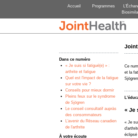
Accueil
Programmes
L'Échan
Biosimila
Join
Dans ce numéro
« Je suis si fatigué(e) » :
Ce num
arthrite et fatigue
et la f
Quel est l'impact de la fatigue
Sjögren
sur votre vie ?
Conseils pour mieux dormir
Pleins feux sur le syndrome
L'éduc
de Sjögren
Le conseil consultatif aupràs
« Je 
des consommateurs
L'avenir du Réseau canadien
« Je su
de l'arthrite
d'arthr
éclipsé
À votre écoute