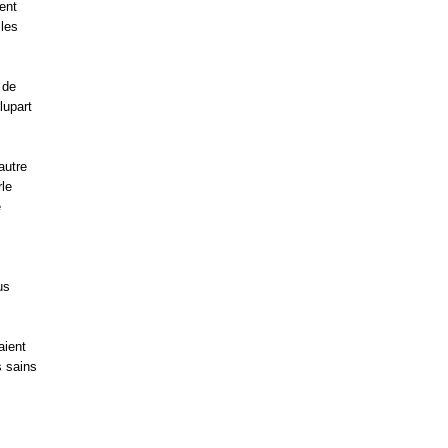
ent
 les
 de
lupart
autre
rle
e
us
aient
s sains