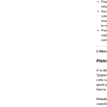
Pren
infu
Assu
votr
trou
le m
Pren
méde
som
L'éduca
Plei
À la de
Sjögren
cette r
grand p
faire la
Maladie
caracté