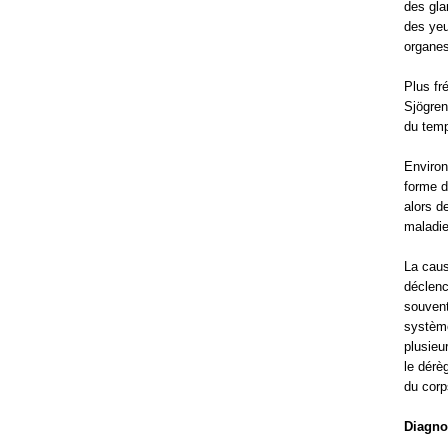
des gla
des yeu
organes
Plus fr
Sjögren
du temp
Environ
forme d
alors d
maladie
La caus
déclenc
souvent
système
plusieu
le dérè
du corp
Diagno