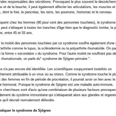
ndes responsables des sécrétions. Provoquant le plus souvent le dessèchem
x et de la bouche, il peut également affecter les articulations, les muscles et
, dont le foie, le pancréas, les reins, les poumons, l'estomac et le cerveau.
équent chez les femmes (90 pour cent des personnes touchées), le syndrome
 peut s'attaquer à toutes les tranches d'âge bien que le diagnostic tombe, la p
s, entre 45 et 55 ans.
 la moitié des personnes touchées par ce syndrome souffre également d'une 
'arthrite comme le lupus, la sclérodermie ou la polyarthrite rhumatoïde. On pa
e la forme « secondaire » du syndrome. Pour l'autre moitié ne souffrant pas d
 rhumatismale, on parle du" syndrome de Sjögren primaire ".
e n'a pas encore été identifiée. Les scientifiques soupçonnent toutefois un
hement attribuable à un virus ou au stress. Comme le syndrome touche le pl
 des femmes en fin de période de procréation, il pourrait avoir un lien avec le
 hormonal. Puisque le syndrome de Sjögren est une maladie auto-immune,
rs chercheurs sont d'avis qu'une combinaison de plusieurs facteurs provoquer
glement du système immunitaire qui s'attaquerait alors aux glandes et organe
s qu'il devrait normalement défendre.
stiquer le syndrome de Sjögren