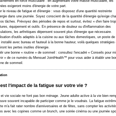
raînement en force musculaire : en augmentant votre masse musculaire, les
nées exigeront moins d'énergie de votre part.
r le niveau de fatigue et d'énergie : vous disposez d'une quantité restreinte
ergie dans une journée. Soyez conscient de la quantité d'énergie qu'exige ch
os tâches. Prévoyez des périodes de repos et surtout, évitez « d'en faire trop
ures, équipement et outils. En présence de douleur ou d'inflammation des
culations, les arthritiques dépensent souvent plus d'énergie que nécessaire.
ilisation d'outils adaptés à la cuisine ou aux tâches domestiques, un poste de 
 installé avec bureau et fauteuil à la bonne hauteur, voilà quelques stratégies 
iront les pertes inutiles d'énergie.
lir une bonne « routine » de sommeil : consultez l'encadré « Conseils pour m
mir » de ce numéro du Mensuel JointHealth™ pour vous aider à établir une bo
ine de sommeil.
ation
est l'impact de la fatigue sur votre vie ?
 et vie sociale ne font pas bon ménage. Jeune adulte active à la vie bien remp
ouve souvent incapable de participer comme je le voudrais. La fatigue extrême
hrite m'a fait rater nombre d'anniversaires et de fêtes, sans compter les activité
ées avec les copines comme un brunch, une soirée cinéma ou une journée spor