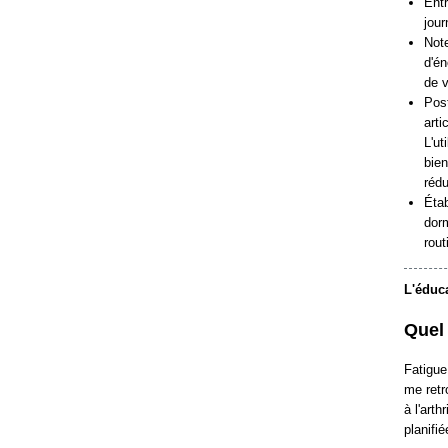
Ent
jour
Note
d'én
de v
Post
arti
L'ut
bien
rédu
Étab
dor
rout
L'éduc
Quel 
Fatigue
me retr
à l'art
planifi