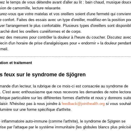
ez le temps de vous détendre avant d'aller au lit : bain chaud, musique douc
sion de camomille, lecture relaxante.
rez-vous que votre matelas et vos oreillers soient d'une fermeté qui convien
e confort. Faites des essais avec un type d'oreiller, modifiez-en la position po
ver l'arrangement le plus confortable. Plusieurs types d'oreillers sont disponib
arché dont les oreillers cunéiformes et de corps.
ez des mesures pour contrôler la douleur à l'heure du coucher. Discutez avec
cin d'un horaire de prise d'analgésiques pour « endormir » la douleur pendant
meil.
tion et traitement
ns feux sur le syndrome de Sjögren
mande d'un lecteur, la rubrique de ce mois-ci est consacrée au syndrome de
. C'est avec enthousiasme que nous recevons les demandes de notre lectora
ubrique particulière sur les différentes formes d'arthrite et nous y donnons sui
laisir. N'hésitez pas à nous joindre à
feedback@jointhealth.org
si vous souhai
 lumière sur une forme spécifique d'arthrite.
 inflammatoire auto-immune (comme l'arthrite), le syndrome de Sjögren se
rise par l'attaque par le système immunitaire (les globules blancs plus précis