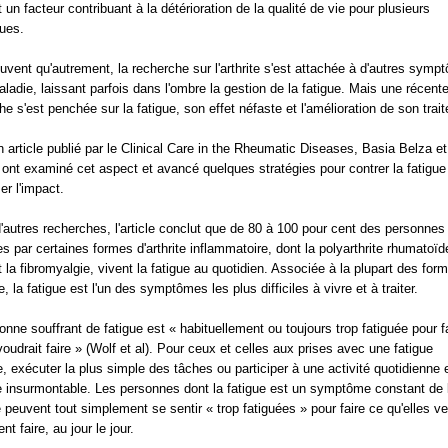
 un facteur contribuant à la détérioration de la qualité de vie pour plusieurs
ques.
uvent qu'autrement, la recherche sur l'arthrite s'est attachée à d'autres sym
aladie, laissant parfois dans l'ombre la gestion de la fatigue. Mais une récent
he s'est penchée sur la fatigue, son effet néfaste et l'amélioration de son trai
 article publié par le Clinical Care in the Rheumatic Diseases, Basia Belza et
ont examiné cet aspect et avancé quelques stratégies pour contrer la fatigue
er l'impact.
d'autres recherches, l'article conclut que de 80 à 100 pour cent des personnes
es par certaines formes d'arthrite inflammatoire, dont la polyarthrite rhumatoïde
t la fibromyalgie, vivent la fatigue au quotidien. Associée à la plupart des for
te, la fatigue est l'un des symptômes les plus difficiles à vivre et à traiter.
onne souffrant de fatigue est « habituellement ou toujours trop fatiguée pour f
 voudrait faire » (Wolf et al). Pour ceux et celles aux prises avec une fatigue
, exécuter la plus simple des tâches ou participer à une activité quotidienne 
 insurmontable. Les personnes dont la fatigue est un symptôme constant de 
 peuvent tout simplement se sentir « trop fatiguées » pour faire ce qu'elles ve
nt faire, au jour le jour.