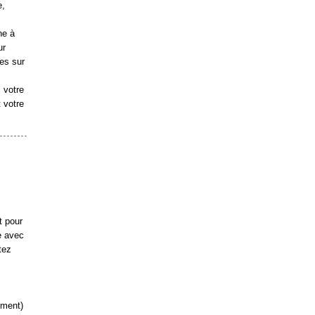
e,
ne à
ur
les sur
 votre
 votre
t pour
te avec
tez
ément)