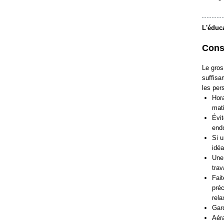
L'éduc
Cons
Le gros
suffisa
les per
Hora
mat
Évit
endo
Si u
idéa
Une 
trav
Fait
préc
rela
Gar
Aéra