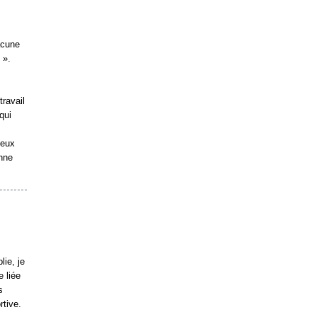
acune
 ».
travail
qui
ieux
nne
lie, je
 liée
s
tive.