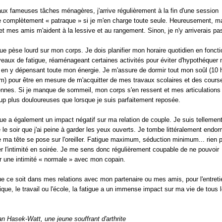
ux fameuses tâches ménagères, j'arrive régulièrement à la fin d'une session
complètement « patraque » si je m'en charge toute seule. Heureusement, m
 et mes amis m'aident à la lessive et au rangement. Sinon, je n'y arriverais pa
gue pèse lourd sur mon corps. Je dois planifier mon horaire quotidien en fonct
eaux de fatigue, réaménageant certaines activités pour éviter d'hypothéquer
 en y dépensant toute mon énergie. Je m'assure de dormir tout mon soûl (10 
) pour être en mesure de m'acquitter de mes travaux scolaires et des cours
ennes. Si je manque de sommeil, mon corps s'en ressent et mes articulations
p plus douloureuses que lorsque je suis parfaitement reposée.
gue a également un impact négatif sur ma relation de couple. Je suis tellemen
 le soir que j'ai peine à garder les yeux ouverts. Je tombe littéralement endor
 ma tête se pose sur l'oreiller. Fatigue maximum, séduction minimum... rien 
er l'intimité en soirée. Je me sens donc régulièrement coupable de ne pouvoir
r une intimité « normale » avec mon copain.
ue ce soit dans mes relations avec mon partenaire ou mes amis, pour l'entreti
que, le travail ou l'école, la fatigue a un immense impact sur ma vie de tous 
n Hasek-Watt, une jeune souffrant d'arthrite