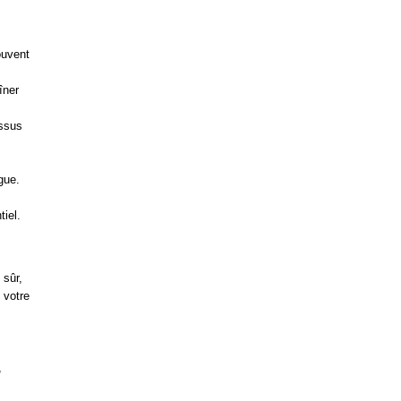
ouvent
îner
issus
gue.
tiel.
 sûr,
 votre
,