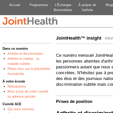
Accueil
Programmes
L'Échange•
À propos de
Blog
Biosimilaires
l'arthrite
JointHealth™ insight
nov
Dans ce numéro
Arthrite et discrimination
Ce numéro mensuel JointHealth
Arthrite et médias : la
les personnes atteintes d'arth
maladie oubliée
passionnera autant que nous et
Pleins feux sur la polyarthrite
concrètes. N'hésitez pas à pr
rhumatoïde
des élus et des journaux natio
À votre écoute
discrimination subtile mais co
Rétroactions
Mise à jour de votre courriel
ou adresse postale
Prises de position
Comité ACE
Qui nous sommes