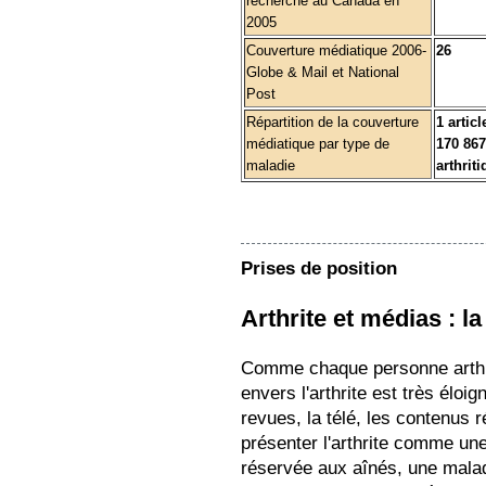
recherche au Canada en
2005
Couverture médiatique 2006-
26
Globe & Mail et National
Post
Répartition de la couverture
1 articl
médiatique par type de
170 867
maladie
arthrit
Prises de position
Arthrite et médias : l
Comme chaque personne arthrit
envers l'arthrite est très éloig
revues, la télé, les contenus r
présenter l'arthrite comme une
réservée aux aînés, une maladi