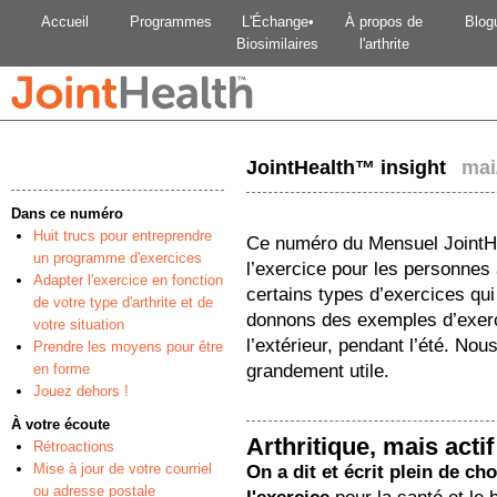
Accueil
Programmes
L'Échange•
À propos de
Blog
Biosimilaires
l'arthrite
JointHealth™ insight
mai/
Dans ce numéro
Huit trucs pour entreprendre
Ce numéro du Mensuel JointHe
un programme d'exercices
l’exercice pour les personnes 
Adapter l'exercice en fonction
certains types d’exercices qui
de votre type d'arthrite et de
donnons des exemples d’exerc
votre situation
l’extérieur, pendant l’été. N
Prendre les moyens pour être
en forme
grandement utile.
Jouez dehors !
À votre écoute
Arthritique, mais actif
Rétroactions
Mise à jour de votre courriel
On a dit et écrit plein de ch
ou adresse postale