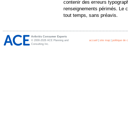
contenir des erreurs typograp
renseignements périmés. Le co
tout temps, sans préavis.
Arthritis Consumer Experts
© 2000-2026 ACE Planning and
accueil
|
site map
|
politique de c
Consulting Inc.