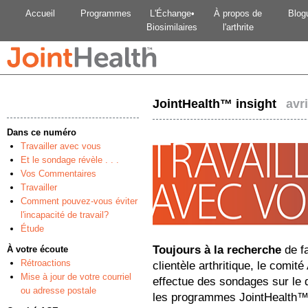
Accueil
Programmes
L'Échange•
À propos de
Blog
Biosimilaires
l'arthrite
JointHealth™ insight
avri
Dans ce numéro
Travailler avec vous
Et le sondage révèle . . .
Vos Commentaires
Travailler
Comment pouvez-vous éviter
l'incapacité de travail?
Étude
Toujours à la recherche
de fa
À votre écoute
Rétroactions
clientèle arthritique, le comi
Mise à jour de votre courriel
effectue des sondages sur le d
ou adresse postale
les programmes JointHealth™.