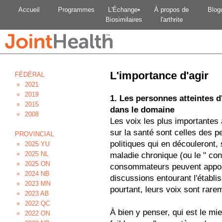
Accueil
Programmes
L'Échange•
À propos de
Blog
Biosimilaires
l'arthrite
L'importance d'agir
FÉDÉRAL
2021
2019
1. Les personnes atteintes d'
2015
dans le domaine
2008
Les voix les plus importantes
sur la santé sont celles des p
PROVINCIAL
politiques qui en découleront,
2025 YU
2025 NL
maladie chronique (ou le " con
2025 ON
consommateurs peuvent apport
2024 NB
discussions entourant l'établi
2023 MN
pourtant, leurs voix sont rar
2023 AB
2022 QC
À bien y penser, qui est le mi
2022 ON