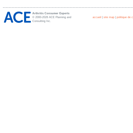
Arthritis Consumer Experts
© 2000-2026 ACE Planning and
accueil
|
site map
|
politique de c
Consulting Inc.