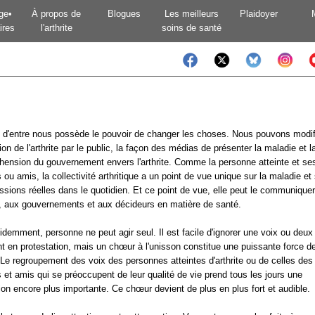
ge•
À propos de
Blogues
Les meilleurs
Plaidoyer
ires
l'arthrite
soins de santé
d'entre nous possède le pouvoir de changer les choses. Nous pouvons modifi
ion de l'arthrite par le public, la façon des médias de présenter la maladie et l
ension du gouvernement envers l'arthrite. Comme la personne atteinte et se
 ou amis, la collectivité arthritique a un point de vue unique sur la maladie et
ssions réelles dans le quotidien. Et ce point de vue, elle peut le communique
 aux gouvernements et aux décideurs en matière de santé.
idemment, personne ne peut agir seul. Il est facile d'ignorer une voix ou deux
nt en protestation, mais un chœur à l'unisson constitue une puissante force d
 Le regroupement des voix des personnes atteintes d'arthrite ou de celles des
 et amis qui se préoccupent de leur qualité de vie prend tous les jours une
on encore plus importante. Ce chœur devient de plus en plus fort et audible.