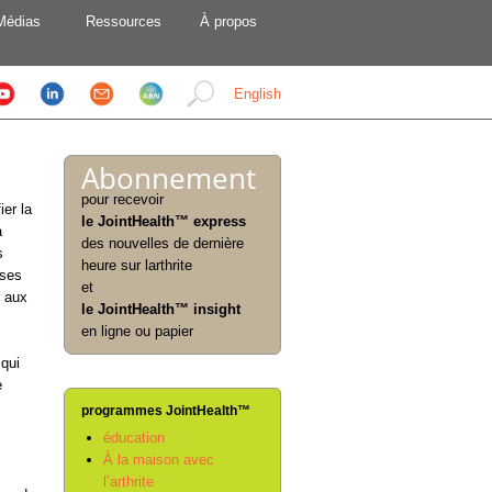
Médias
Ressources
À propos
English
Abonnement
pour recevoir
er la
le JointHealth™ express
a
des nouvelles de dernière
s
heure sur larthrite
 ses
et
r aux
le JointHealth™ insight
en ligne ou papier
 qui
e
programmes JointHealth™
éducation
À la maison avec
l’arthrite