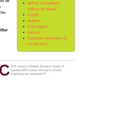
pos de
arthrite et meilleurs
s
milleux de travail
oche.
insight
express
fiche-rapport
ifier
balados
Enquêtes nationales du
comité ACE
ACE remercie l'Arthritis Research Centre of
Canada (ARC) d'avoir effectué la revision
scientifique de JointHealth™