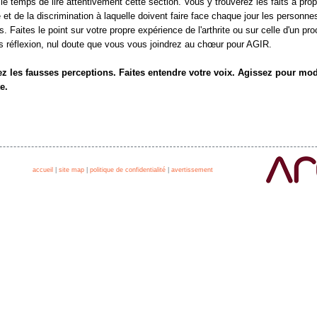
le temps de lire attentivement cette section. Vous y trouverez les faits à pro
te et de la discrimination à laquelle doivent faire face chaque jour les personne
s. Faites le point sur votre propre expérience de l'arthrite ou sur celle d'un pr
s réflexion, nul doute que vous vous joindrez au chœur pour AGIR.
z les fausses perceptions. Faites entendre votre voix. Agissez pour mod
te.
accueil
|
site map
|
politique de confidentialité
|
avertissement