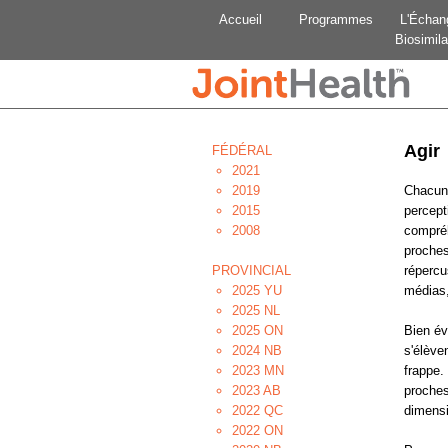
Accueil
Programmes
L'Échan
Biosimila
Agir
FÉDÉRAL
2021
2019
Chacun 
2015
percept
2008
compréh
proches
PROVINCIAL
répercu
2025 YU
médias,
2025 NL
2025 ON
Bien év
2024 NB
s'élève
2023 MN
frappe.
2023 AB
proches
2022 QC
dimensi
2022 ON