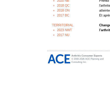
2020 NB
Prenez 
2018 QC
l'arthri
2018 ON
atteinte
2017 BC
Et aprè
TERRITORIAL
Change
2023 NWT
l'arthri
2017 NU
Arthritis Consumer Experts
© 2000-2026 ACE Planning and
Consulting Inc.