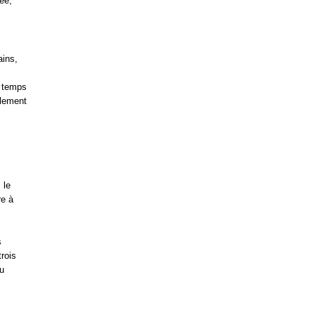
ée;
ains,
e temps
alement
 le
re à
s
rois
u