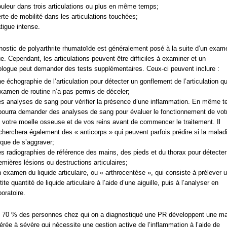
uleur dans trois articulations ou plus en même temps;
rte de mobilité dans les articulations touchées;
tigue intense.
nostic de polyarthrite rhumatoïde est généralement posé à la suite d’un exam
e. Cependant, les articulations peuvent être difficiles à examiner et un
logue peut demander des tests supplémentaires. Ceux-ci peuvent inclure :
e échographie de l’articulation pour détecter un gonflement de l’articulation q
examen de routine n’a pas permis de déceler;
s analyses de sang pour vérifier la présence d’une inflammation. En même 
 pourra demander des analyses de sang pour évaluer le fonctionnement de votr
 votre moelle osseuse et de vos reins avant de commencer le traitement. Il
cherchera également des « anticorps » qui peuvent parfois prédire si la malad
sque de s’aggraver;
s radiographies de référence des mains, des pieds et du thorax pour détecter
emières lésions ou destructions articulaires;
 examen du liquide articulaire, ou « arthrocentèse », qui consiste à prélever 
tite quantité de liquide articulaire à l’aide d’une aiguille, puis à l’analyser en
boratoire.
 70 % des personnes chez qui on a diagnostiqué une PR développent une ma
rée à sévère qui nécessite une gestion active de l’inflammation à l’aide de