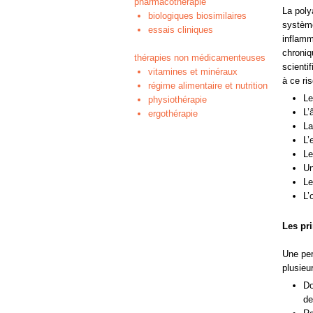
pharmacothérapie
La poly
biologiques biosimilaires
système
essais cliniques
inflamm
chroniq
thérapies non médicamenteuses
scienti
vitamines et minéraux
à ce ri
régime alimentaire et nutrition
Le
physiothérapie
L’
ergothérapie
La
L’
Le
Un
Le
L’
Les pr
Une per
plusieu
Do
de