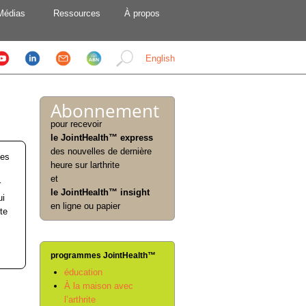
Médias
Ressources
À propos
English
Abonnement
pour recevoir
le JointHealth™ express
des nouvelles de dernière
ses
heure sur larthrite
et
r
le JointHealth™ insight
ui
en ligne ou papier
te
programmes JointHealth™
éducation
À la maison avec
l’arthrite