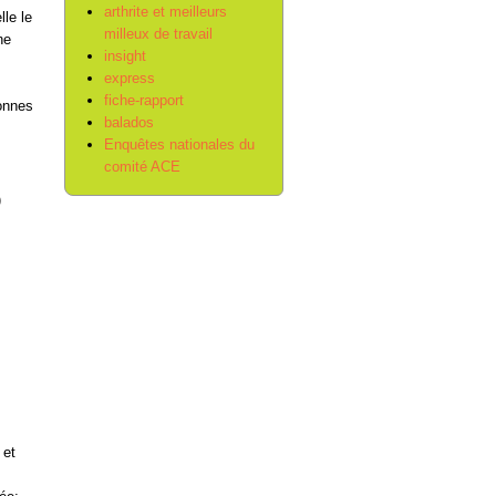
arthrite et meilleurs
le le
milleux de travail
ne
insight
express
fiche-rapport
sonnes
balados
Enquêtes nationales du
comité ACE
)
 et