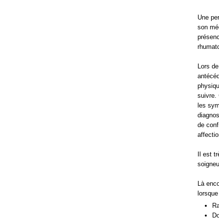
Une per
son méd
présenc
rhumato
Lors de
antécéd
physiqu
suivre.
les sym
diagnos
de conf
affecti
Il est 
soigne
Là enco
lorsque
Ra
Do