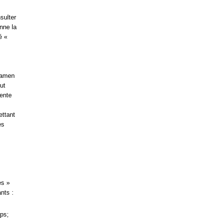
sulter
nne la
é «
xamen
ut
sente
ettant
es
es »
nts :
ps;