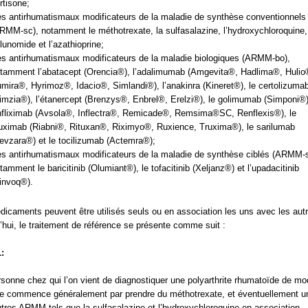
rtisone;
s antirhumatismaux modificateurs de la maladie de synthèse conventionnels
RMM-sc), notamment le méthotrexate, la sulfasalazine, l’hydroxychloroquine,
flunomide et l’azathioprine;
s antirhumatismaux modificateurs de la maladie biologiques (ARMM-bo),
tamment l’abatacept (Orencia®), l’adalimumab (Amgevita®, Hadlima®, Hulio
mira®, Hyrimoz®, Idacio®, Simlandi®), l’anakinra (Kineret®), le certolizuma
imzia®), l’étanercept (Brenzys®, Enbrel®, Erelzi®), le golimumab (Simponi®)
infliximab (Avsola®, Inflectra®, Remicade®, Remsima®SC, Renflexis®), le
tuximab (Riabni®, Rituxan®, Riximyo®, Ruxience, Truxima®), le sarilumab
evzara®) et le tocilizumab (Actemra®);
s antirhumatismaux modificateurs de la maladie de synthèse ciblés (ARMM-s
tamment le baricitinib (Olumiant®), le tofacitinib (Xeljanz®) et l’upadacitinib
invoq®).
icaments peuvent être utilisés seuls ou en association les uns avec les aut
’hui, le traitement de référence se présente comme suit :
:
sonne chez qui l’on vient de diagnostiquer une polyarthrite rhumatoïde de m
e commence généralement par prendre du méthotrexate, et éventuellement u
tres ARMM tels que la sulfasalazine et l’hydroxychloroquine en association