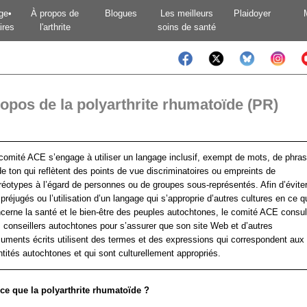
ge•
À propos de
Blogues
Les meilleurs
Plaidoyer
ires
l'arthrite
soins de santé
opos de la polyarthrite rhumatoïde (PR)
comité ACE s’engage à utiliser un langage inclusif, exempt de mots, de phra
de ton qui reflètent des points de vue discriminatoires ou empreints de
réotypes à l’égard de personnes ou de groupes sous-représentés. Afin d’évite
 préjugés ou l’utilisation d’un langage qui s’approprie d’autres cultures en ce q
cerne la santé et le bien-être des peuples autochtones, le comité ACE consul
 conseillers autochtones pour s’assurer que son site Web et d’autres
uments écrits utilisent des termes et des expressions qui correspondent aux
ntités autochtones et qui sont culturellement appropriés.
ce que la polyarthrite rhumatoïde ?