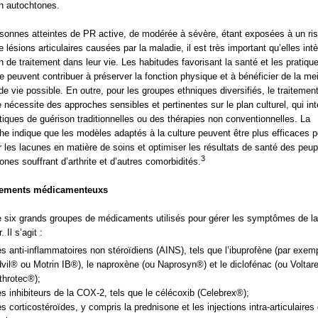
n autochtones.
sonnes atteintes de PR active, de modérée à sévère, étant exposées à un ri
e lésions articulaires causées par la maladie, il est très important qu’elles int
an de traitement dans leur vie. Les habitudes favorisant la santé et les pratiqu
re peuvent contribuer à préserver la fonction physique et à bénéficier de la mei
 de vie possible. En outre, pour les groupes ethniques diversifiés, le traitemen
ite nécessite des approches sensibles et pertinentes sur le plan culturel, qui in
tiques de guérison traditionnelles ou des thérapies non conventionnelles. La
he indique que les modèles adaptés à la culture peuvent être plus efficaces p
 les lacunes en matière de soins et optimiser les résultats de santé des peup
3
ones souffrant d’arthrite et d’autres comorbidités.
itements médicamenteuxs
te six grands groupes de médicaments utilisés pour gérer les symptômes de l
r. Il s’agit :
s anti-inflammatoires non stéroïdiens (AINS), tels que l’ibuprofène (par exem
vil® ou Motrin IB®), le naproxène (ou Naprosyn®) et le diclofénac (ou Voltar
throtec®);
s inhibiteurs de la COX-2, tels que le célécoxib (Celebrex®);
s corticostéroïdes, y compris la prednisone et les injections intra-articulaires