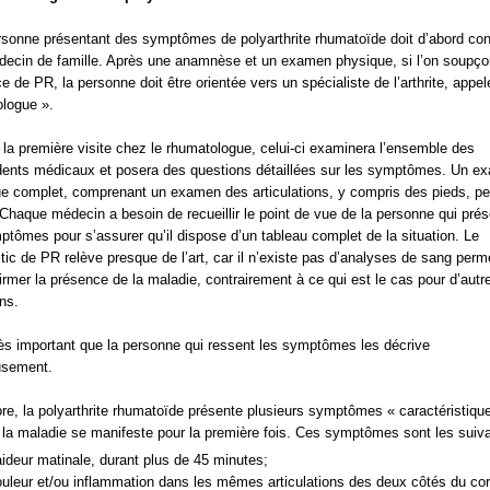
sonne présentant des symptômes de polyarthrite rhumatoïde doit d’abord con
ecin de famille. Après une anamnèse et un examen physique, si l’on soupço
e de PR, la personne doit être orientée vers un spécialiste de l’arthrite, appel
logue ».
 la première visite chez le rhumatologue, celui-ci examinera l’ensemble des
ents médicaux et posera des questions détaillées sur les symptômes. Un e
e complet, comprenant un examen des articulations, y compris des pieds, pe
 Chaque médecin a besoin de recueillir le point de vue de la personne qui pré
ptômes pour s’assurer qu’il dispose d’un tableau complet de la situation. Le
tic de PR relève presque de l’art, car il n’existe pas d’analyses de sang perm
irmer la présence de la maladie, contrairement à ce qui est le cas pour d’autr
ons.
très important que la personne qui ressent les symptômes les décrive
usement.
re, la polyarthrite rhumatoïde présente plusieurs symptômes « caractéristiqu
 la maladie se manifeste pour la première fois. Ces symptômes sont les suiva
ideur matinale, durant plus de 45 minutes;
uleur et/ou inflammation dans les mêmes articulations des deux côtés du cor