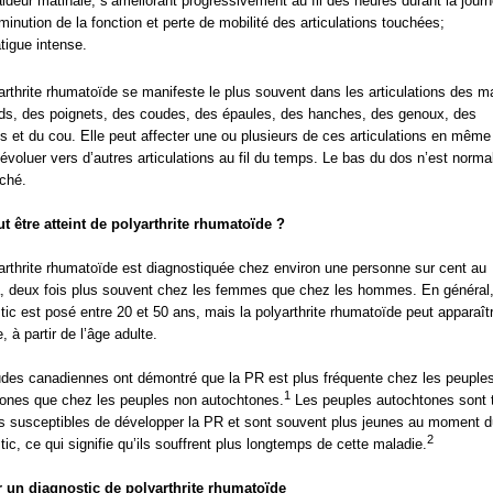
ideur matinale, s’améliorant progressivement au fil des heures durant la journ
minution de la fonction et perte de mobilité des articulations touchées;
tigue intense.
arthrite rhumatoïde se manifeste le plus souvent dans les articulations des m
ds, des poignets, des coudes, des épaules, des hanches, des genoux, des
es et du cou. Elle peut affecter une ou plusieurs de ces articulations en mêm
 évoluer vers d’autres articulations au fil du temps. Le bas du dos n’est norm
ché.
t être atteint de polyarthrite rhumatoïde ?
arthrite rhumatoïde est diagnostiquée chez environ une personne sur cent au
 deux fois plus souvent chez les femmes que chez les hommes. En général,
tic est posé entre 20 et 50 ans, mais la polyarthrite rhumatoïde peut apparaît
, à partir de l’âge adulte.
des canadiennes ont démontré que la PR est plus fréquente chez les peuple
1
ones que chez les peuples non autochtones.
Les peuples autochtones sont t
us susceptibles de développer la PR et sont souvent plus jeunes au moment d
2
tic, ce qui signifie qu’ils souffrent plus longtemps de cette maladie.
r un diagnostic de polyarthrite rhumatoïde