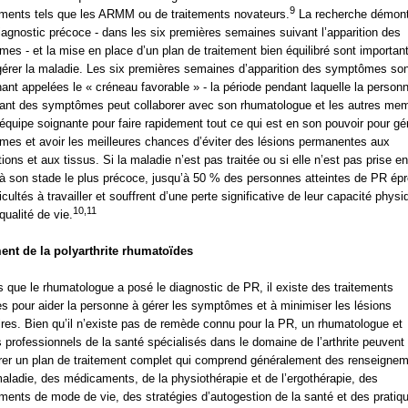
9
ents tels que les ARMM ou de traitements novateurs.
La recherche démont
iagnostic précoce - dans les six premières semaines suivant l’apparition des
es - et la mise en place d’un plan de traitement bien équilibré sont importan
érer la maladie. Les six premières semaines d’apparition des symptômes son
ant appelées le « créneau favorable » - la période pendant laquelle la person
ant des symptômes peut collaborer avec son rhumatologue et les autres me
équipe soignante pour faire rapidement tout ce qui est en son pouvoir pour gér
es et avoir les meilleures chances d’éviter des lésions permanentes aux
tions et aux tissus. Si la maladie n’est pas traitée ou si elle n’est pas prise en
à son stade le plus précoce, jusqu’à 50 % des personnes atteintes de PR ép
icultés à travailler et souffrent d’une perte significative de leur capacité physi
10,11
qualité de vie.
ent de la polyarthrite rhumatoïdes
s que le rhumatologue a posé le diagnostic de PR, il existe des traitements
es pour aider la personne à gérer les symptômes et à minimiser les lésions
aires. Bien qu’il n’existe pas de remède connu pour la PR, un rhumatologue et
s professionnels de la santé spécialisés dans le domaine de l’arthrite peuvent 
rer un plan de traitement complet qui comprend généralement des renseigne
maladie, des médicaments, de la physiothérapie et de l’ergothérapie, des
ents de mode de vie, des stratégies d’autogestion de la santé et des pratiq