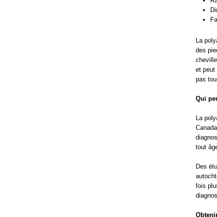
Ra
Di
Fa
La poly
des pie
chevill
et peut
pas tou
Qui peu
La poly
Canada,
diagnos
tout âge
Des étu
autocht
fois pl
diagnos
Obteni