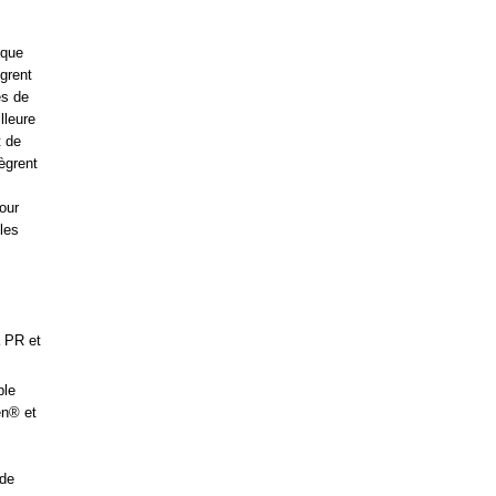
sque
ègrent
es de
lleure
t de
tègrent
our
les
a PR et
ple
en® et
 de