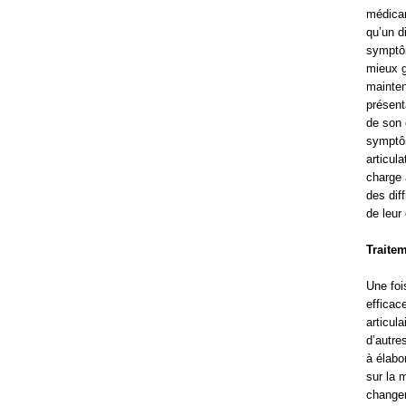
médicam
qu’un d
symptôm
mieux g
mainten
présent
de son 
symptôm
articula
charge 
des diff
de leur 
Traitem
Une foi
efficac
articul
d’autre
à élabo
sur la 
changem