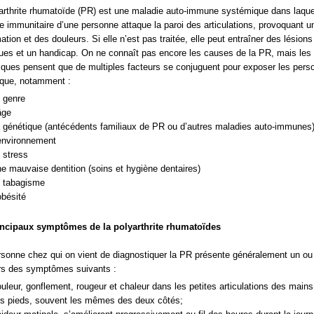
arthrite rhumatoïde (PR) est une maladie auto-immune systémique dans laquel
 immunitaire d’une personne attaque la paroi des articulations, provoquant u
ation et des douleurs. Si elle n’est pas traitée, elle peut entraîner des lésions
ues et un handicap. On ne connaît pas encore les causes de la PR, mais les
fiques pensent que de multiples facteurs se conjuguent pour exposer les per
sque, notamment :
 genre
âge
 génétique (antécédents familiaux de PR ou d’autres maladies auto-immunes
environnement
 stress
e mauvaise dentition (soins et hygiène dentaires)
 tabagisme
obésité
incipaux symptômes de la polyarthrite rhumatoïdes
sonne chez qui on vient de diagnostiquer la PR présente généralement un ou
rs des symptômes suivants :
uleur, gonflement, rougeur et chaleur dans les petites articulations des mains
s pieds, souvent les mêmes des deux côtés;