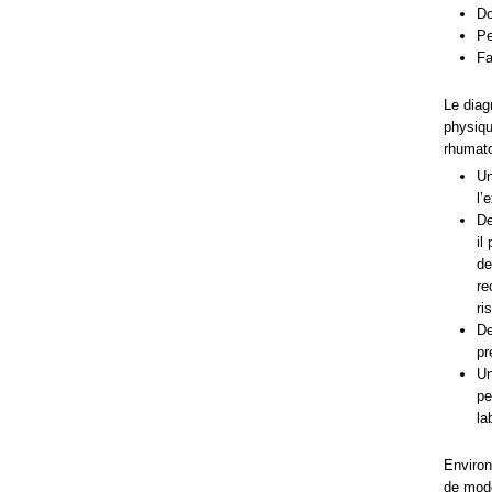
Do
Pe
Fa
Le diag
physiqu
rhumato
Un
l’
De
il
de
re
ri
De
pr
Un
pe
la
Environ
de modé