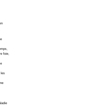
en
ue
temps,
e foie,
ie
 les
une
ladie