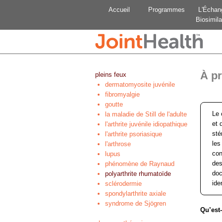
Accueil
Programmes
L'Échan
Biosimila
À pr
pleins feux
dermatomyosite juvénile
fibromyalgie
goutte
Le 
la maladie de Still de l'adulte
et 
l'arthrite juvénile idiopathique
sté
l'arthrite psoriasique
les
l'arthrose
con
lupus
des
phénomène de Raynaud
doc
polyarthrite rhumatoïde
ide
sclérodermie
spondylarthrite axiale
syndrome de Sjögren
Qu’est-