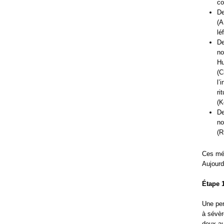
co
De
(A
lé
De
no
Hu
(C
l’
ri
(K
De
no
(R
Ces méd
Aujourd
Étape 1
Une per
à sévèr
deux au