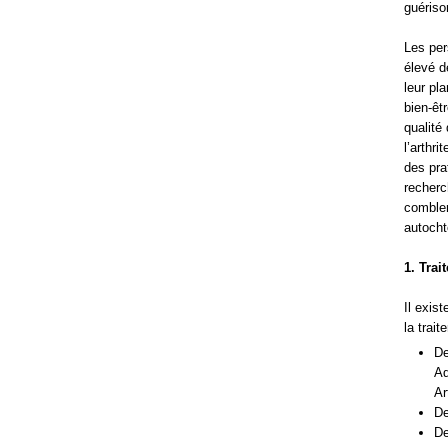
guériso
Les per
élevé d
leur pl
bien-êt
qualité
l’arthr
des pra
recherc
combler
autocht
1. Tra
Il exis
la traite
De
Ad
Ar
De
De