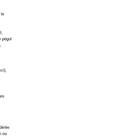
 le
®,
b pégol
,
ci),
res.
odérée
n ou