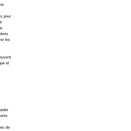
re
ts pour
t
ne
mbres
er les
rouvent
que et
aider
ments
ues de